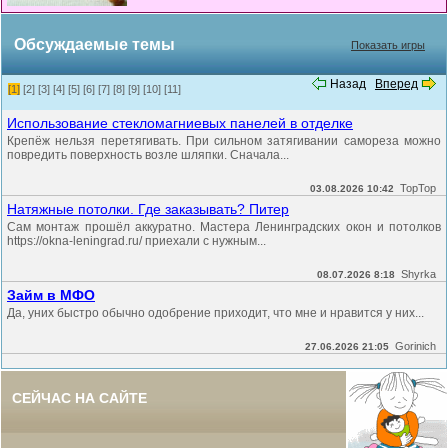
Обсуждаемые темы
Показать игры
Назад
Вперед
[1]
[2]
[3]
[4]
[5]
[6]
[7]
[8]
[9]
[10]
[11]
Использование стекломагниевых панелей в отделке
Крепёж нельзя перетягивать. При сильном затягивании самореза можно
повредить поверхность возле шляпки. Сначала...
TopTop
03.08.2026 10:42
Натяжные потолки. Где заказывать? Питер
Сам монтаж прошёл аккуратно. Мастера Ленинградских окон и потолков
https://okna-leningrad.ru/ приехали с нужным...
Shyrka
08.07.2026 8:18
Займ в МФО
Да, уних быстро обычно одобрение приходит, что мне и нравится у них...
Gorinich
27.06.2026 21:05
СЕЙЧАС НА САЙТЕ