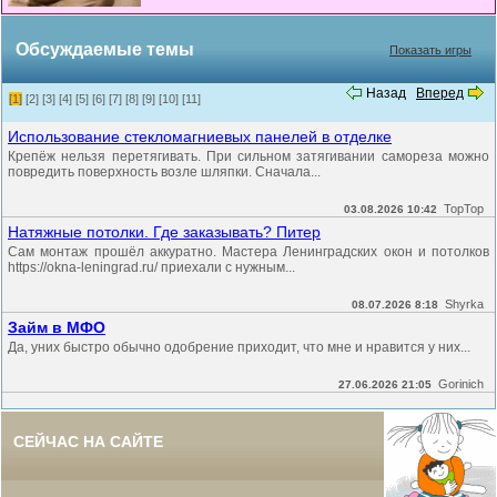
Обсуждаемые темы
Показать игры
Назад
Вперед
[1]
[2]
[3]
[4]
[5]
[6]
[7]
[8]
[9]
[10]
[11]
Использование стекломагниевых панелей в отделке
Крепёж нельзя перетягивать. При сильном затягивании самореза можно
повредить поверхность возле шляпки. Сначала...
TopTop
03.08.2026 10:42
Натяжные потолки. Где заказывать? Питер
Сам монтаж прошёл аккуратно. Мастера Ленинградских окон и потолков
https://okna-leningrad.ru/ приехали с нужным...
Shyrka
08.07.2026 8:18
Займ в МФО
Да, уних быстро обычно одобрение приходит, что мне и нравится у них...
Gorinich
27.06.2026 21:05
СЕЙЧАС НА САЙТЕ