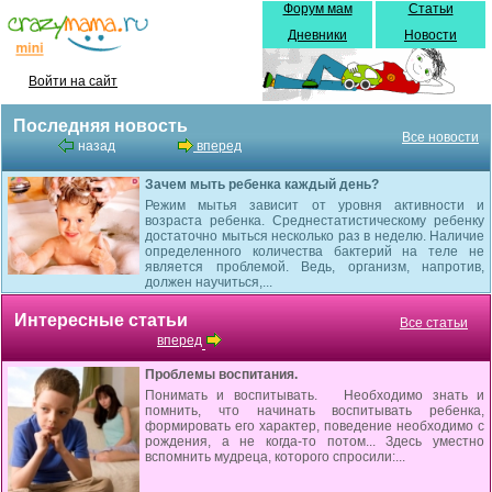
Форум мам
Статьи
Дневники
Новости
Войти на сайт
Последняя новость
Все новости
назад
вперед
Зачем мыть ребенка каждый день?
Режим мытья зависит от уровня активности и
возраста ребенка. Среднестатистическому ребенку
достаточно мыться несколько раз в неделю. Наличие
определенного количества бактерий на теле не
является проблемой. Ведь, организм, напротив,
должен научиться,...
Интересные статьи
Все статьи
вперед
Проблемы воспитания.
Понимать и воспитывать. Необходимо знать и
помнить, что начинать вос­питывать ребенка,
формировать его характер, пове­дение необходимо с
рождения, а не когда-то потом... Здесь уместно
вспомнить мудреца, которого спро­сили:...