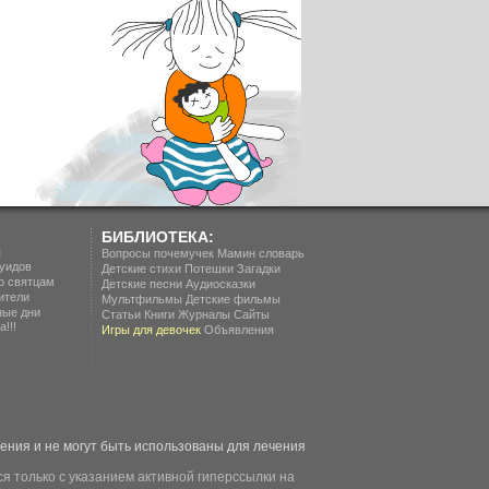
БИБЛИОТЕКА:
п
Вопросы почемучек
Мамин словарь
уидов
Детские стихи
Потешки
Загадки
о святцам
Детские песни
Аудиосказки
ители
Мультфильмы
Детские фильмы
ные дни
Статьи
Книги
Журналы
Сайты
!!!
Игры для девочек
Объявления
ия и не могут быть использованы для лечения
я только с указанием активной гиперссылки на