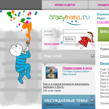
МАМЫ И ДЕТИ:
ОБЩЕНИ
Береме
Роды
CrazyМ
Вес
e-mail:
пароль:
регистрация
забыли пароль?
Поиск
Наш клуб
Пред
Весн
Православие и дети
Еще з
Основы православия -
Снег 
Мир Божий.
Но с 
Звенят
Еще п
Как и в каком возрасте рассказать
Еще с
малышу о Боге.
Но пт
Ой, а не такая
Весна
Весна
ОБСУЖДАЕМЫЕ ТЕМЫ
Лунин
Показать игры
читать ещё