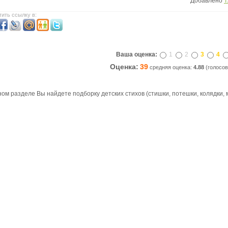
Добавлено
Т
ить ссылку в:
Ваша оценка:
1
2
3
4
Оценка:
39
средняя оценка:
4.88
(голосов
ом разделе Вы найдете подборку детских стихов (стишки, потешки, колядки, ми