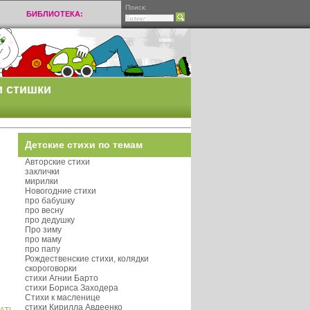
Поиск:
БИБЛИОТЕКА:
и стишки
Детские стихи по темам
Авторские стихи
заклички
мирилки
Новогодние стихи
про бабушку
про весну
про дедушку
Про зиму
про маму
про папу
Рождественские стихи, колядки
скороговорки
стихи Агнии Барто
стихи Бориса Заходера
Стихи к масленице
стихи Кирилла Авдеенко