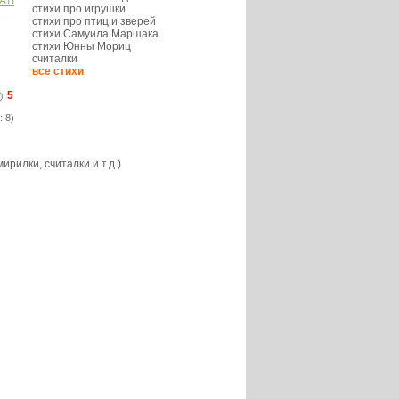
АТI
стихи про игрушки
стихи про птиц и зверей
стихи Самуила Маршака
стихи Юнны Мориц
считалки
все стихи
5
: 8)
рилки, считалки и т.д.)