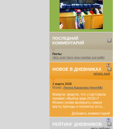
ПОСЛЕДНИЙ
КОММЕНТАРИЙ
Гость:
click over here now martian sui wallet
НОВОЕ В ДНЕВНИКАХ
читать ещё
2 марта 2026
Мама:
Леона Карасева (leon4ik)
Мамули, видели, что стартовала
премия «Выбор мам 2026»?
Можно снова выбирать самые
круты бренды и проекты) есть...
Добавить комментарий
РЕЙТИНГ ДНЕВНИКОВ
весь рейтинг