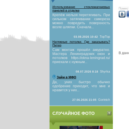
Использование стекломагниевых
Помест
панелей в отделке
Крепёж нельзя перетягивать. При
сильном затягивании самореза
можно повредить поверхность
возле шляпки. Сначала...
TopTop
03.08.2026 10:42
Натяжные потолки. Где заказывать?
Питер
Сам монтаж прошёл аккуратно.
В данн
Мастера Ленинградских окон и
потолков https://okna-leningrad.ru/
приехали с нужным...
Shyrka
08.07.2026 8:18
Займ в МФО
Да, уних быстро обычно
одобрение приходит, что мне и
нравится у них...
Gorinich
27.06.2026 21:05
СЛУЧАЙНОЕ ФОТО