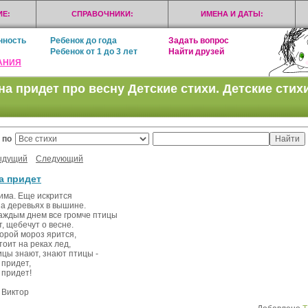
Е:
СПРАВОЧНИКИ:
ИМЕНА И ДАТЫ:
нность
Ребенок до года
Задать вопрос
Ребенок от 1 до 3 лет
Найти друзей
АНИЯ
на придет про весну Детские стихи. Детские стих
 по
ыдущий
Следующий
а придет
има. Еще искрится
на деревьях в вышине.
каждым днем все громче птицы
, щебечут о весне.
орой мороз ярится,
тоит на реках лед,
ицы знают, знают птицы -
 придет,
 придет!
 Виктор