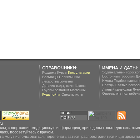
СПРАВОЧНИКИ:
ИМЕНА И ДАТЫ:
Зодиакальный гороско
Роддома
Курсы
Консультации
Восточный гороскоп
Др
Больницы
Поликлиники
Имена
Подбор имени п
Лекарства
Болезни
Святцы
Святые покров
.
Детские сады, ясли
Школы
Лунный календарь
Лун
Группы развития
Магазины
Определить пол ребенка
Куда пойти.
Специалисты
ru
ы, содержащие медицинскую информацию, приведены только для ознакомлен
чаях, посоветуйтесь с врачом.
та могут использоваться, перепечатываться, распространяться и цитироватьс