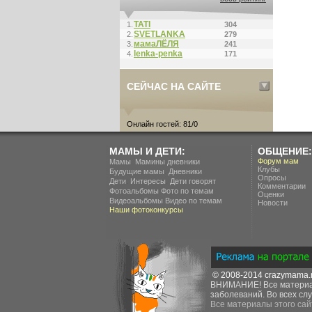
ТАТI
1.
304
SVETLANKA
2.
279
мамаЛЁЛЯ
3.
241
lenka-penka
4.
171
СЕЙЧАС НА САЙТЕ
Онлайн гостей: 81/0
МАМЫ И ДЕТИ:
ОБЩЕНИЕ:
.
Форум мам
Мамы
Мамины дневники
Клубы
.
Будущие мамы
Дневники
Опросы
.
.
Дети
Интересы
Дети говорят
Комментарии
Фотоальбомы
Фото по темам
Оценки
Видеоальбомы
Видео по темам
Новости
Наши фотоконкурсы
© 2008-2014
crazymama.
ВНИМАНИЕ! Все материал
заболеваний. Во всех слу
Все материалы этого сай