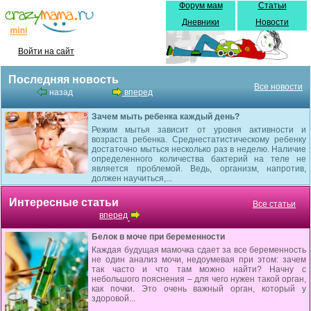
Форум мам
Статьи
Дневники
Новости
Войти на сайт
Последняя новость
Все новости
назад
вперед
Зачем мыть ребенка каждый день?
Режим мытья зависит от уровня активности и
возраста ребенка. Среднестатистическому ребенку
достаточно мыться несколько раз в неделю. Наличие
определенного количества бактерий на теле не
является проблемой. Ведь, организм, напротив,
должен научиться,...
Интересные статьи
Все статьи
вперед
Белок в моче при беременности
Каждая будущая мамочка сдает за все беременность
не один анализ мочи, недоумевая при этом: зачем
так часто и что там можно найти? Начну с
небольшого пояснения – для чего нужен такой орган,
как почки. Это очень важный орган, который у
здоровой...