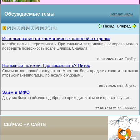
Обсуждаемые темы
Показать игры
Назад
Вперед
[1]
[2]
[3]
[4]
[5]
[6]
[7]
[8]
[9]
[10]
[11]
Использование стекломагниевых панелей в отделке
Крепёж нельзя перетягивать. При сильном затягивании самореза можно
повредить поверхность возле шляпки. Сначала...
TopTop
03.08.2026 10:42
Натяжные потолки. Где заказывать? Питер
Сам монтаж прошёл аккуратно. Мастера Ленинградских окон и потолков
https://okna-leningrad.ru/ приехали с нужным...
Shyrka
08.07.2026 8:18
Займ в МФО
Да, уних быстро обычно одобрение приходит, что мне и нравится у них...
Gorinich
27.06.2026 21:05
СЕЙЧАС НА САЙТЕ