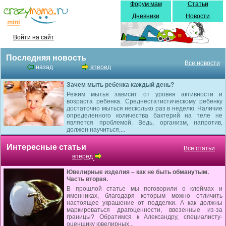
Форум мам
Статьи
Дневники
Новости
Войти на сайт
Последняя новость
Все новости
назад
вперед
Зачем мыть ребенка каждый день?
Режим мытья зависит от уровня активности и
возраста ребенка. Среднестатистическому ребенку
достаточно мыться несколько раз в неделю. Наличие
определенного количества бактерий на теле не
является проблемой. Ведь, организм, напротив,
должен научиться,...
Интересные статьи
Все статьи
вперед
Ювелирные изделия – как не быть обманутым.
Часть вторая.
В прошлой статье мы поговорили о клеймах и
именниках, благодаря которым можно отличить
настоящее украшение от подделки. А как должны
маркироваться драгоценности, ввезенные из-за
границы? Обратимся к Александру, специалисту-
оценщику ювелирных...