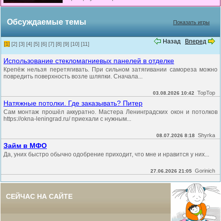
Обсуждаемые темы
Показать игры
Назад
Вперед
[1]
[2]
[3]
[4]
[5]
[6]
[7]
[8]
[9]
[10]
[11]
Использование стекломагниевых панелей в отделке
Крепёж нельзя перетягивать. При сильном затягивании самореза можно
повредить поверхность возле шляпки. Сначала...
TopTop
03.08.2026 10:42
Натяжные потолки. Где заказывать? Питер
Сам монтаж прошёл аккуратно. Мастера Ленинградских окон и потолков
https://okna-leningrad.ru/ приехали с нужным...
Shyrka
08.07.2026 8:18
Займ в МФО
Да, уних быстро обычно одобрение приходит, что мне и нравится у них...
Gorinich
27.06.2026 21:05
СЕЙЧАС НА САЙТЕ