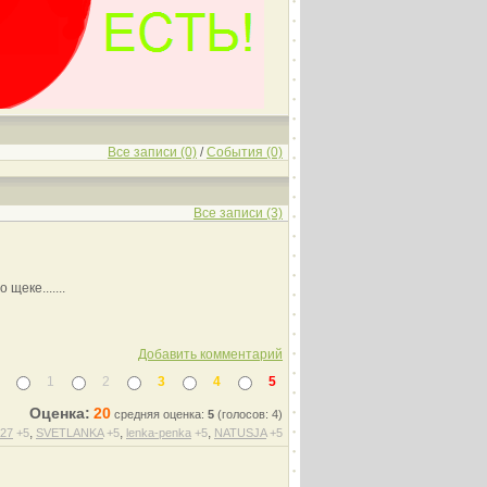
Все записи (0)
/
События (0)
Все записи (3)
щеке.......
Добавить комментарий
1
2
3
4
5
Оценка:
20
средняя оценка:
5
(голосов: 4)
,
,
,
27
+5
SVETLANKA
+5
lenka-penka
+5
NATUSJA
+5