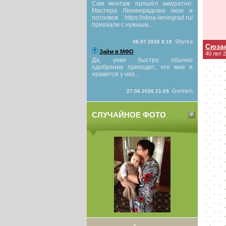
Сам монтаж прошёл аккуратно.
Мастера Ленинградских окон и
потолков https://okna-leningrad.ru/
приехали с нужным...
Shyrka
08.07.2026 8:18
Сюза
Займ в МФО
40 лет 
Да, уних быстро обычно
одобрение приходит, что мне и
нравится у них...
Gorinich
27.06.2026 21:05
СЛУЧАЙНОЕ ФОТО