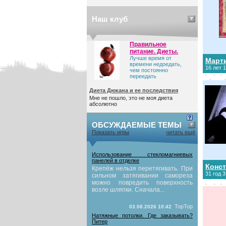
Наш клуб
Правильное
питание. Диеты.
Лучше время от
Март
времени недоедать,
16 лет 
чем постоянно
переедать
Диета Дюкана и ее последствия
Мне не пошло, это не моя диета
абсолютно
ОБСУЖДАЕМЫЕ ТЕМЫ
Показать игры
читать ещё
Использование стекломагниевых
панелей в отделке
Конст
Крепёж нельзя перетягивать. При
31 год 
сильном затягивании самореза
можно повредить поверхность
возле шляпки. Сначала...
TopTop
03.08.2026 10:42
Натяжные потолки. Где заказывать?
Питер