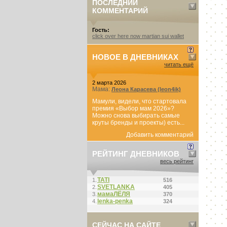
ПОСЛЕДНИЙ
КОММЕНТАРИЙ
Гость:
click over here now martian sui wallet
НОВОЕ В ДНЕВНИКАХ
читать ещё
2 марта 2026
Мама:
Леона Карасева (leon4ik)
Мамули, видели, что стартовала
премия «Выбор мам 2026»?
Можно снова выбирать самые
круты бренды и проекты) есть...
Добавить комментарий
РЕЙТИНГ ДНЕВНИКОВ
весь рейтинг
ТАТI
1.
516
SVETLANKA
2.
405
мамаЛЁЛЯ
3.
370
lenka-penka
4.
324
СЕЙЧАС НА САЙТЕ