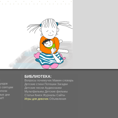
БИБЛИОТЕКА:
п
Вопросы почемучек
Мамин словарь
уидов
Детские стихи
Потешки
Загадки
о святцам
Детские песни
Аудиосказки
ители
Мультфильмы
Детские фильмы
ные дни
Статьи
Книги
Журналы
Сайты
!!!
Игры для девочек
Объявления