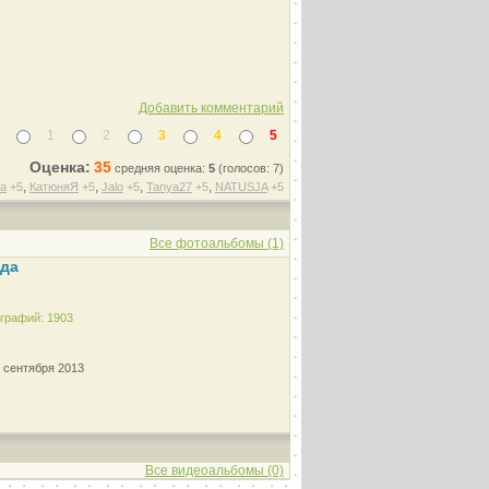
Добавить комментарий
1
2
3
4
5
Оценка:
35
средняя оценка:
5
(голосов: 7)
,
,
,
,
sa
+5
КатюняЯ
+5
Jalo
+5
Tanya27
+5
NATUSJA
+5
Все фотоальбомы (1)
ода
графий: 1903
0 сентября 2013
Все видеоальбомы (0)