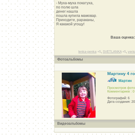
- Муха-муха покатуха,
по полю шла
денег нашла
пошла купила мамовар.
Приходите, рараканы,
Я какакой угощу!
Ваша оценка:
,
,
lenka-penka
+5
SVETLANKA
+5
veri
Фотоальбомы
Мартину 4 г
Мартин
Просмотров фото
Комментариев : 0
Фотографий: 6
Дата создания: 2
Видеоальбомы