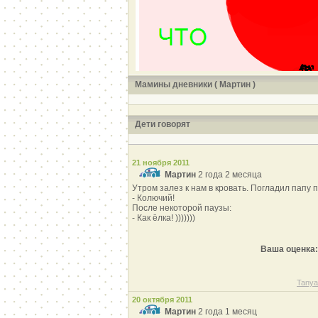
Мамины дневники ( Мартин )
Дети говорят
21 ноября 2011
Мартин
2 года 2 месяца
Утром залез к нам в кровать. Погладил папу по 
- Колючий!
После некоторой паузы:
- Как ёлка! )))))))
Ваша оценка:
Tanya
20 октября 2011
Мартин
2 года 1 месяц