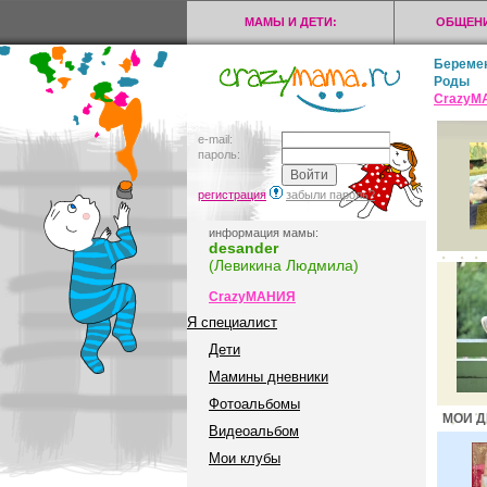
МАМЫ И ДЕТИ:
ОБЩЕНИ
Береме
Роды
CrazyМ
e-mail:
пароль:
регистрация
забыли пароль?
информация мамы:
desander
(Левикина Людмила)
CrazyМАНИЯ
Я специалист
Дети
Мамины дневники
Фотоальбомы
МОИ Д
Видеоальбом
Мои клубы