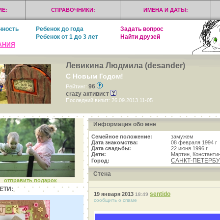
Е:
СПРАВОЧНИКИ:
ИМЕНА И ДАТЫ:
нность
Ребенок до года
Задать вопрос
Ребенок от 1 до 3 лет
Найти друзей
АНИЯ
Левикина Людмила (desander)
С Новым Годом!
96
Рейтинг:
crazy активист
Последний визит: 26.09.2013 11-05
Информация обо мне
Семейное положение:
замужем
Дата знакомства:
08 февраля 1994 г
Дата свадьбы:
22 июня 1996 г
Дети:
Мартин, Константи
САНКТ-ПЕТЕРБУ
Город:
Стена
отправить подарок
ЕТИ:
sentido
19 января 2013
18:49
сообщить о спаме