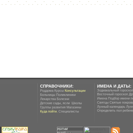
СПРАВОЧНИКИ:
ИМЕНА И ДАТЫ:
Зодиакальный гороско
Роддома
Курсы
Консультации
Восточный гороскоп
Др
Больницы
Поликлиники
Имена
Подбор имени п
Лекарства
Болезни
Святцы
Святые покров
.
Детские сады, ясли
Школы
Лунный календарь
Лун
Группы развития
Магазины
Определить пол ребенка
Куда пойти.
Специалисты