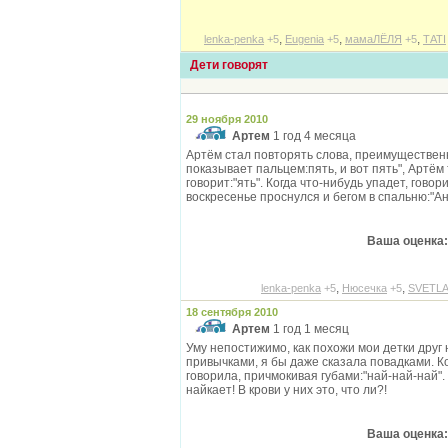
,
,
,
lenka-penka
+5
Eugenia
+5
мамаЛЁЛЯ
+5
ТАТI
Дети говорят
29 ноября 2010
Артем
1 год 4 месяца
Артём стал повторять слова, преимущественн
показывает пальцем:пять, и вот пять", Артём
говорит:"ять". Когда что-нибудь упадет, говорит
воскресенье проснулся и бегом в спальню:"Ан
Ваша оценка:
,
,
lenka-penka
+5
Нюсечка
+5
SVETL
18 сентября 2010
Артем
1 год 1 месяц
Уму непостижимо, как похожи мои детки друг 
привычками, я бы даже сказала повадками. К
говорила, причмокивая губами:"най-най-най". 
найкает! В крови у них это, что ли?!
Ваша оценка: