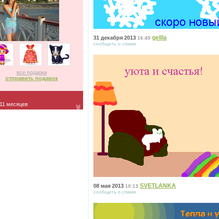
gellla
31 декабря 2013
16:45
сообщить о спаме
все подарки
отправить подарок
 11 месяцев
SVETLANKA
08 мая 2013
10:13
сообщить о спаме