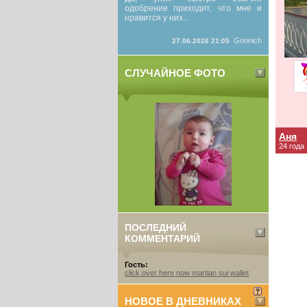
одобрение приходит, что мне и
нравится у них...
Gorinich
27.06.2026 21:05
СЛУЧАЙНОЕ ФОТО
Аня
24 года
ПОСЛЕДНИЙ
КОММЕНТАРИЙ
Гость:
click over here now martian sui wallet
НОВОЕ В ДНЕВНИКАХ