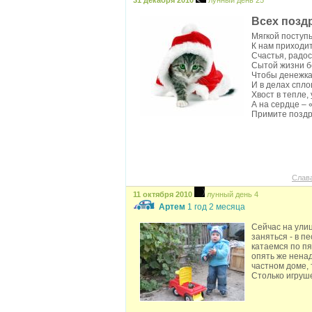
31 декабря 2010
лунный день 25
Всех позд
Мягкой поступ
К нам приходит
Счастья, радос
Сытой жизни б
Чтобы денежка
И в делах спл
Хвост в тепле,
А на сердце – 
Примите поздр
Слав
11 октября 2010
лунный день 4
Артем
1 год 2 месяца
Сейчас на ули
заняться - в п
катаемся по пя
опять же ненад
частном доме, 
Столько игруше