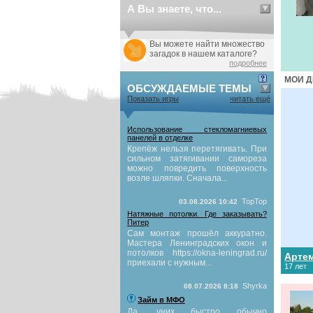
А Вы знаете, что...
Вы можете найти множество
загадок в нашем каталоге?
подробнее
МОИ Д
ОБСУЖДАЕМЫЕ ТЕМЫ
Показать игры
читать ещё
Использование стекломагниевых
панелей в отделке
Крепёж нельзя перетягивать. При
сильном затягивании самореза
можно повредить поверхность
возле шляпки. Сначала...
TopTop
03.08.2026 10:42
Натяжные потолки. Где заказывать?
Питер
Сам монтаж прошёл аккуратно.
Мастера Ленинградских окон и
потолков https://okna-leningrad.ru/
Арте
приехали с нужным...
17 лет
Shyrka
08.07.2026 8:18
Займ в МФО
Да, уних быстро обычно