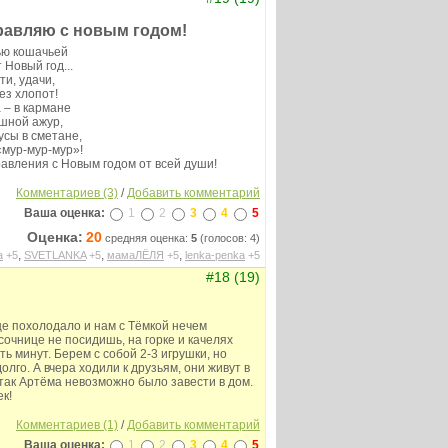
равляю с новым годом!
ью кошачьей
 Новый год...
ти, удачи,
ез хлопот!
 – в кармане
ошной ажур,
 усы в сметане,
«мур-мур-мур»!
авления с Новым годом от всей души!
Комментариев (3)
/
Добавить комментарий
Ваша оценка:
1
2
3
4
5
Оценка:
20
средняя оценка:
5
(голосов: 4)
,
,
,
а
+5
SVETLANKA
+5
мамаЛЁЛЯ
+5
lenka-penka
+5
#18 (19)
це похолодало и нам с Тёмкой нечем
есочнице не посидишь, на горке и качелях
ть минут. Берем с собой 2-3 игрушки, но
олго. А вчера ходили к друзьям, они живут в
так Артёма невозможно было завести в дом.
к!
Комментариев (1)
/
Добавить комментарий
Ваша оценка:
1
2
3
4
5