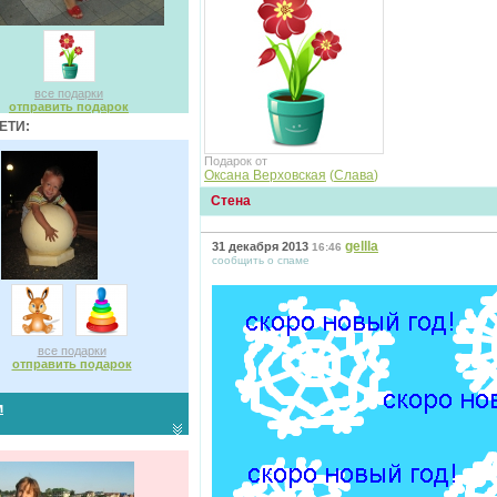
все подарки
отправить подарок
ЕТИ:
Подарок от
Оксана Верховская
(
Слава
)
Стена
gellla
31 декабря 2013
16:46
сообщить о спаме
все подарки
отправить подарок
м