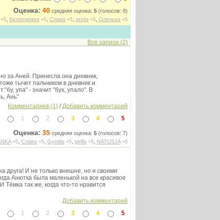
Оценка:
40
средняя оценка:
5
(голосов: 8)
,
,
,
,
+5
Белоснежка
+5
Слава
+5
griola
+5
Оленька
+5
Все записи (2)
о за Аней. Принесла она дневник,
 тоже тычет пальчиком в дневник и
:"бу, упа" - значит "бух, упало". В
ь, Ань"
Комментариев (1)
/
Добавить комментарий
1
2
3
4
5
Оценка:
35
средняя оценка:
5
(голосов: 7)
,
,
,
,
ANKA
+5
Слава
+5
Gyndia
+5
gellla
+5
NATUSJA
+5
на друга! И не только внешне, но и своими
огда Анютка была маленькой на все красивое
И Тёмка так же, когда что-то нравится
Добавить комментарий
1
2
3
4
5