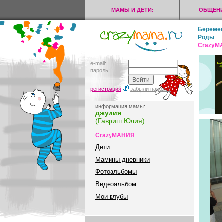
МАМЫ И ДЕТИ:
ОБЩЕНИ
Береме
Роды
CrazyМ
e-mail:
пароль:
регистрация
забыли пароль?
информация мамы:
джулия
(Гавриш Юлия)
CrazyМАНИЯ
Дети
Мамины дневники
Фотоальбомы
Видеоальбом
Мои клубы