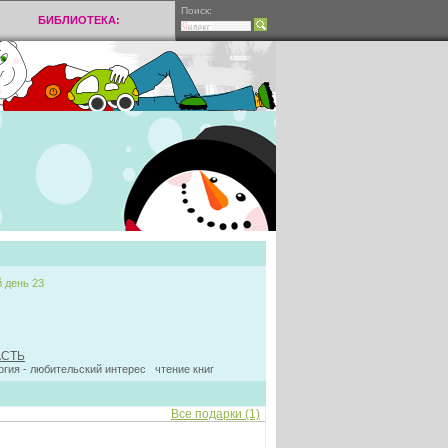
Поиск:
БИБЛИОТЕКА:
 день 23
АСТЬ
гия - любительский интерес чтение книг
Все подарки (1)