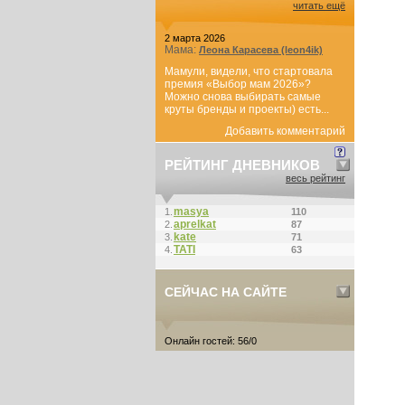
читать ещё
2 марта 2026
Мама:
Леона Карасева (leon4ik)
Мамули, видели, что стартовала
премия «Выбор мам 2026»?
Можно снова выбирать самые
круты бренды и проекты) есть...
Добавить комментарий
РЕЙТИНГ ДНЕВНИКОВ
весь рейтинг
masya
1.
110
aprelkat
2.
87
kate
3.
71
ТАТI
4.
63
СЕЙЧАС НА САЙТЕ
Онлайн гостей: 56/0