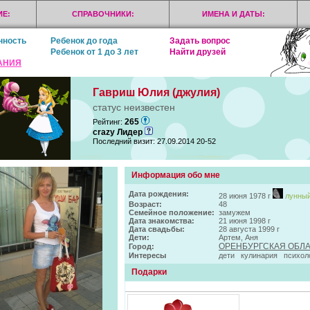
Е:
СПРАВОЧНИКИ:
ИМЕНА И ДАТЫ:
нность
Ребенок до года
Задать вопрос
Ребенок от 1 до 3 лет
Найти друзей
АНИЯ
Гавриш Юлия (джулия)
статус неизвестен
265
Рейтинг:
crazy Лидер
Последний визит: 27.09.2014 20-52
Информация обо мне
Дата рождения:
28 июня 1978 г
лунный
Возраст:
48
Семейное положение:
замужем
Дата знакомства:
21 июня 1998 г
Дата свадьбы:
28 августа 1999 г
Дети:
Артем, Аня
ОРЕНБУРГСКАЯ ОБЛ
Город:
Интересы
дети кулинария психоло
Подарки