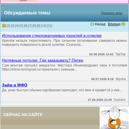
Обсуждаемые темы
Показать игры
Назад
Вперед
[1]
[2]
[3]
[4]
[5]
[6]
[7]
[8]
[9]
[10]
[11]
Использование стекломагниевых панелей в отделке
Крепёж нельзя перетягивать. При сильном затягивании самореза можно
повредить поверхность возле шляпки. Сначала...
TopTop
03.08.2026 10:42
Натяжные потолки. Где заказывать? Питер
Сам монтаж прошёл аккуратно. Мастера Ленинградских окон и потолков
https://okna-leningrad.ru/ приехали с нужным...
Shyrka
08.07.2026 8:18
Займ в МФО
Да, уних быстро обычно одобрение приходит, что мне и нравится у них...
Gorinich
27.06.2026 21:05
СЕЙЧАС НА САЙТЕ