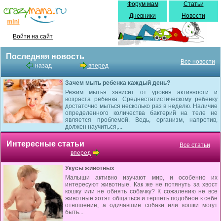
Форум мам
Статьи
Дневники
Новости
Войти на сайт
Последняя новость
Все новости
назад
вперед
Зачем мыть ребенка каждый день?
Режим мытья зависит от уровня активности и
возраста ребенка. Среднестатистическому ребенку
достаточно мыться несколько раз в неделю. Наличие
определенного количества бактерий на теле не
является проблемой. Ведь, организм, напротив,
должен научиться,...
Интересные статьи
Все статьи
вперед
Укусы животных
Малыши активно изучают мир, и особенно их
интересуют животные. Как же не потянуть за хвост
кошку или не обнять собачку? К сожалению не все
животные хотят общаться и терпеть подобное к себе
отношение, а одичавшие собаки или кошки могут
быть...