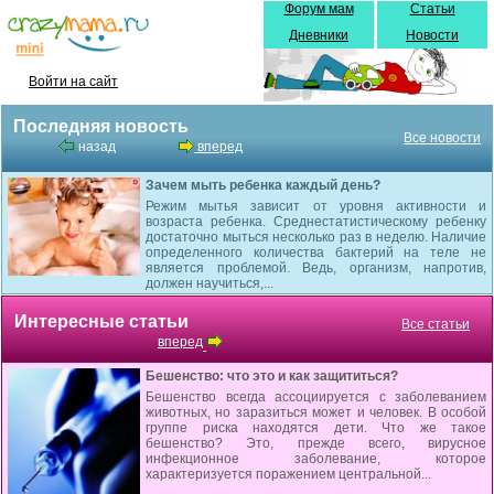
Форум мам
Статьи
Дневники
Новости
Войти на сайт
Последняя новость
Все новости
назад
вперед
Зачем мыть ребенка каждый день?
Режим мытья зависит от уровня активности и
возраста ребенка. Среднестатистическому ребенку
достаточно мыться несколько раз в неделю. Наличие
определенного количества бактерий на теле не
является проблемой. Ведь, организм, напротив,
должен научиться,...
Интересные статьи
Все статьи
вперед
Бешенство: что это и как защититься?
Бешенство всегда ассоциируется с заболеванием
животных, но заразиться может и человек. В особой
группе риска находятся дети. Что же такое
бешенство? Это, прежде всего, вирусное
инфекционное заболевание, которое
характеризуется поражением центральной...