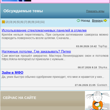
Обсуждаемые темы
Показать игры
Назад
Вперед
[1]
[2]
[3]
[4]
[5]
[6]
[7]
[8]
[9]
[10]
[11]
Использование стекломагниевых панелей в отделке
Крепёж нельзя перетягивать. При сильном затягивании самореза можно
повредить поверхность возле шляпки. Сначала...
TopTop
03.08.2026 10:42
Натяжные потолки. Где заказывать? Питер
Сам монтаж прошёл аккуратно. Мастера Ленинградских окон и потолков
https://okna-leningrad.ru/ приехали с нужным...
Shyrka
08.07.2026 8:18
Займ в МФО
Да, уних быстро обычно одобрение приходит, что мне и нравится у них...
Gorinich
27.06.2026 21:05
СЕЙЧАС НА САЙТЕ