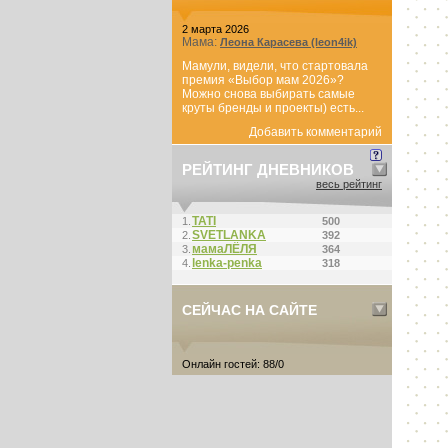
2 марта 2026
Мама:
Леона Карасева (leon4ik)
Мамули, видели, что стартовала
премия «Выбор мам 2026»?
Можно снова выбирать самые
круты бренды и проекты) есть...
Добавить комментарий
РЕЙТИНГ ДНЕВНИКОВ
весь рейтинг
ТАТI
1.
500
SVETLANKA
2.
392
мамаЛЁЛЯ
3.
364
lenka-penka
4.
318
СЕЙЧАС НА САЙТЕ
Онлайн гостей: 88/0