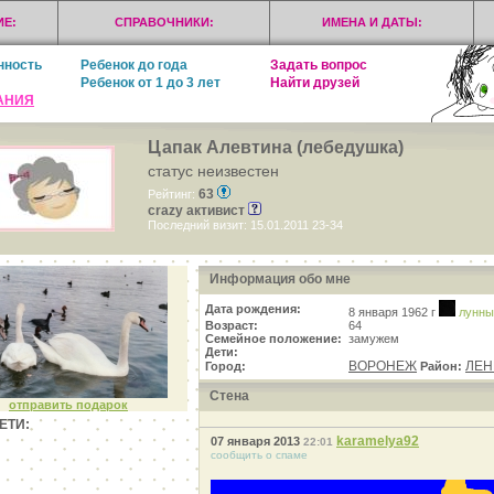
Е:
СПРАВОЧНИКИ:
ИМЕНА И ДАТЫ:
нность
Ребенок до года
Задать вопрос
Ребенок от 1 до 3 лет
Найти друзей
АНИЯ
Цапак Алевтина (лебедушка)
статус неизвестен
63
Рейтинг:
crazy активист
Последний визит: 15.01.2011 23-34
Информация обо мне
Дата рождения:
8 января 1962 г
лунны
Возраст:
64
Семейное положение:
замужем
Дети:
ВОРОНЕЖ
ЛЕН
Город:
Район:
Стена
отправить подарок
ЕТИ:
karamelya92
07 января 2013
22:01
сообщить о спаме