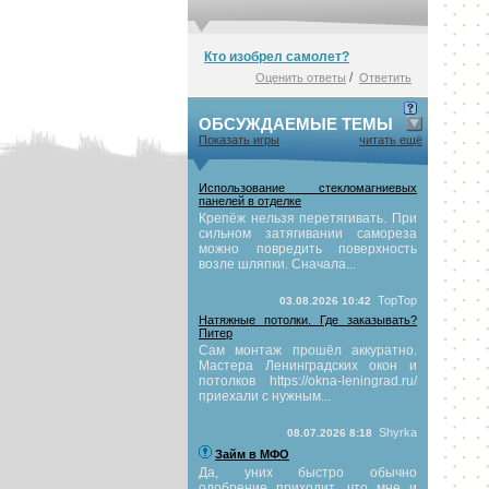
Кто изобрел самолет?
/
Оценить ответы
Ответить
ОБСУЖДАЕМЫЕ ТЕМЫ
Показать игры
читать ещё
Использование стекломагниевых
панелей в отделке
Крепёж нельзя перетягивать. При
сильном затягивании самореза
можно повредить поверхность
возле шляпки. Сначала...
TopTop
03.08.2026 10:42
Натяжные потолки. Где заказывать?
Питер
Сам монтаж прошёл аккуратно.
Мастера Ленинградских окон и
потолков https://okna-leningrad.ru/
приехали с нужным...
Shyrka
08.07.2026 8:18
Займ в МФО
Да, уних быстро обычно
одобрение приходит, что мне и