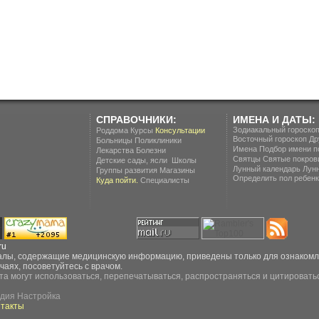
СПРАВОЧНИКИ:
ИМЕНА И ДАТЫ:
Зодиакальный гороско
Роддома
Курсы
Консультации
Восточный гороскоп
Др
Больницы
Поликлиники
Имена
Подбор имени п
Лекарства
Болезни
Святцы
Святые покров
.
Детские сады, ясли
Школы
Лунный календарь
Лун
Группы развития
Магазины
Определить пол ребенка
Куда пойти.
Специалисты
ru
ы, содержащие медицинскую информацию, приведены только для ознакомлен
чаях, посоветуйтесь с врачом.
та могут использоваться, перепечатываться, распространяться и цитироватьс
дия Настройка
нтакты