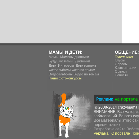
МАМЫ И ДЕТИ:
ОБЩЕНИЕ:
.
Форум мам
Мамы
Мамины дневники
Клубы
.
Будущие мамы
Дневники
Опросы
.
.
Дети
Интересы
Дети говорят
Комментарии
Фотоальбомы
Фото по темам
Оценки
Видеоальбомы
Видео по темам
Новости
Наши фотоконкурсы
© 2008-2014
crazymama.
ВНИМАНИЕ! Все материал
заболеваний. Во всех слу
Все материалы этого сай
первоисточник.
Разработка сайта
Вебсту
Реклама
О портале
Ко