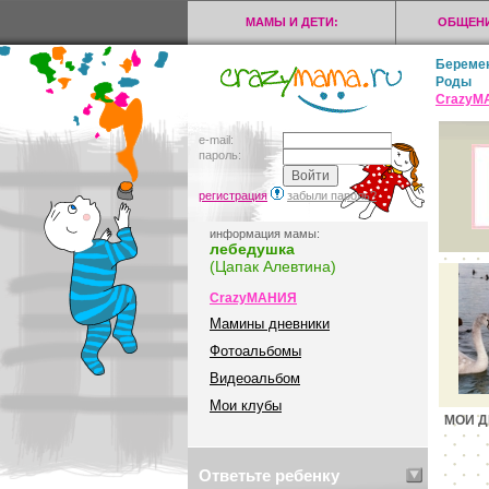
МАМЫ И ДЕТИ:
ОБЩЕНИ
Береме
Роды
CrazyМ
e-mail:
пароль:
регистрация
забыли пароль?
информация мамы:
лебедушка
(Цапак Алевтина)
CrazyМАНИЯ
Мамины дневники
Фотоальбомы
Видеоальбом
Мои клубы
МОИ Д
Ответьте ребенку