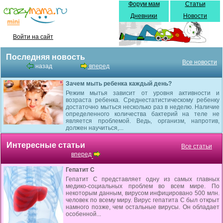
Форум мам
Статьи
Дневники
Новости
Войти на сайт
Последняя новость
Все новости
назад
вперед
Зачем мыть ребенка каждый день?
Режим мытья зависит от уровня активности и
возраста ребенка. Среднестатистическому ребенку
достаточно мыться несколько раз в неделю. Наличие
определенного количества бактерий на теле не
является проблемой. Ведь, организм, напротив,
должен научиться,...
Интересные статьи
Все статьи
вперед
Гепатит С
Гепатит С представляет одну из самых главных
медико-социальных проблем во всем мире. По
некоторым данным, вирусом инфицировано 500 млн.
человек по всему миру. Вирус гепатита С был открыт
намного позже, чем остальные вирусы. Он обладает
особенной...