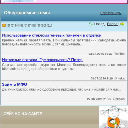
Обсуждаемые темы
Показать игры
Назад
Вперед
[1]
[2]
[3]
[4]
[5]
[6]
[7]
[8]
[9]
[10]
[11]
Использование стекломагниевых панелей в отделке
Крепёж нельзя перетягивать. При сильном затягивании самореза можно
повредить поверхность возле шляпки. Сначала...
TopTop
03.08.2026 10:42
Натяжные потолки. Где заказывать? Питер
Сам монтаж прошёл аккуратно. Мастера Ленинградских окон и потолков
https://okna-leningrad.ru/ приехали с нужным...
Shyrka
08.07.2026 8:18
Займ в МФО
Да, уних быстро обычно одобрение приходит, что мне и нравится у них...
Gorinich
27.06.2026 21:05
СЕЙЧАС НА САЙТЕ