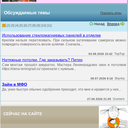
Обсуждаемые темы
Показать игры
Назад
Вперед
[1]
[2]
[3]
[4]
[5]
[6]
[7]
[8]
[9]
[10]
[11]
Использование стекломагниевых панелей в отделке
Крепёж нельзя перетягивать. При сильном затягивании самореза можно
повредить поверхность возле шляпки. Сначала...
TopTop
03.08.2026 10:42
Натяжные потолки. Где заказывать? Питер
Сам монтаж прошёл аккуратно. Мастера Ленинградских окон и потолков
https://okna-leningrad.ru/ приехали с нужным...
Shyrka
08.07.2026 8:18
Займ в МФО
Да, уних быстро обычно одобрение приходит, что мне и нравится у них...
Gorinich
27.06.2026 21:05
СЕЙЧАС НА САЙТЕ