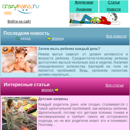
Форум мам
Статьи
Дневники
Новости
Войти на сайт
Последняя новость
Все новости
назад
вперед
Зачем мыть ребенка каждый день?
Режим мытья зависит от уровня активности и
возраста ребенка. Среднестатистическому ребенку
достаточно мыться несколько раз в неделю. Наличие
определенного количества бактерий на теле не
является проблемой. Ведь, организм, напротив,
должен научиться,...
Интересные статьи
Все статьи
вперед
Детские капризы
Каждый родитель рано или поздно сталкивается с
такой щипитильной проблемой, как капризы ребенка.
Щипитильной, потому что детская психика тонкая и
несовершенная и требует такого же осторожного
подхода, но не все родители знают это и понимают.
Поэтому...