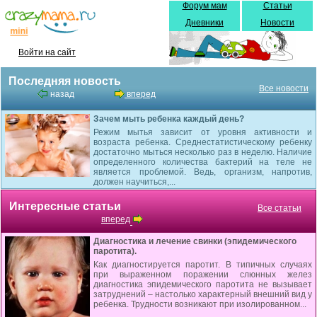
Форум мам
Статьи
Дневники
Новости
Войти на сайт
Последняя новость
Все новости
назад
вперед
Зачем мыть ребенка каждый день?
Режим мытья зависит от уровня активности и
возраста ребенка. Среднестатистическому ребенку
достаточно мыться несколько раз в неделю. Наличие
определенного количества бактерий на теле не
является проблемой. Ведь, организм, напротив,
должен научиться,...
Интересные статьи
Все статьи
вперед
Диагностика и лечение свинки (эпидемического
паротита).
Как диагностируется паротит. В типичных случаях
при выраженном поражении слюнных желез
диагностика эпидемического паротита не вы­зывает
затруднений – настолько характерный внешний вид у
ребенка. Трудности возникают при изолированном...