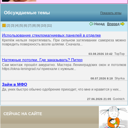
Обсуждаемые темы
Показать игры
Назад
Вперед
[1]
[2]
[3]
[4]
[5]
[6]
[7]
[8]
[9]
[10]
[11]
Использование стекломагниевых панелей в отделке
Крепёж нельзя перетягивать. При сильном затягивании самореза можно
повредить поверхность возле шляпки. Сначала...
TopTop
03.08.2026 10:42
Натяжные потолки. Где заказывать? Питер
Сам монтаж прошёл аккуратно. Мастера Ленинградских окон и потолков
https://okna-leningrad.ru/ приехали с нужным...
Shyrka
08.07.2026 8:18
Займ в МФО
Да, уних быстро обычно одобрение приходит, что мне и нравится у них...
Gorinich
27.06.2026 21:05
СЕЙЧАС НА САЙТЕ