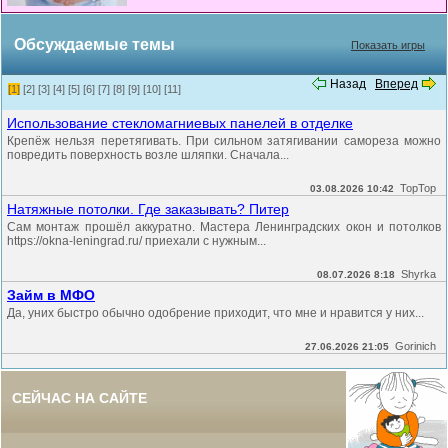
Обсуждаемые темы
Показать игры
Назад
Вперед
[1]
[2]
[3]
[4]
[5]
[6]
[7]
[8]
[9]
[10]
[11]
Использование стекломагниевых панелей в отделке
Крепёж нельзя перетягивать. При сильном затягивании самореза можно
повредить поверхность возле шляпки. Сначала...
TopTop
03.08.2026 10:42
Натяжные потолки. Где заказывать? Питер
Сам монтаж прошёл аккуратно. Мастера Ленинградских окон и потолков
https://okna-leningrad.ru/ приехали с нужным...
Shyrka
08.07.2026 8:18
Займ в МФО
Да, уних быстро обычно одобрение приходит, что мне и нравится у них...
Gorinich
27.06.2026 21:05
СЕЙЧАС НА САЙТЕ