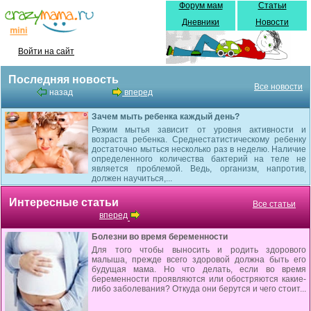
Форум мам
Статьи
Дневники
Новости
Войти на сайт
Последняя новость
Все новости
назад
вперед
Зачем мыть ребенка каждый день?
Режим мытья зависит от уровня активности и
возраста ребенка. Среднестатистическому ребенку
достаточно мыться несколько раз в неделю. Наличие
определенного количества бактерий на теле не
является проблемой. Ведь, организм, напротив,
должен научиться,...
Интересные статьи
Все статьи
вперед
Болезни во время беременности
Для того чтобы выносить и родить здорового
малыша, прежде всего здоровой должна быть его
будущая мама. Но что делать, если во время
беременности проявляются или обостряются какие-
либо заболевания? Откуда они берутся и чего стоит...