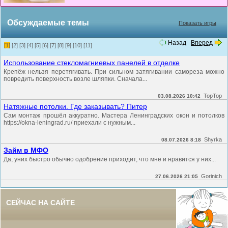
Обсуждаемые темы
Показать игры
Назад
Вперед
[1]
[2]
[3]
[4]
[5]
[6]
[7]
[8]
[9]
[10]
[11]
Использование стекломагниевых панелей в отделке
Крепёж нельзя перетягивать. При сильном затягивании самореза можно
повредить поверхность возле шляпки. Сначала...
TopTop
03.08.2026 10:42
Натяжные потолки. Где заказывать? Питер
Сам монтаж прошёл аккуратно. Мастера Ленинградских окон и потолков
https://okna-leningrad.ru/ приехали с нужным...
Shyrka
08.07.2026 8:18
Займ в МФО
Да, уних быстро обычно одобрение приходит, что мне и нравится у них...
Gorinich
27.06.2026 21:05
СЕЙЧАС НА САЙТЕ