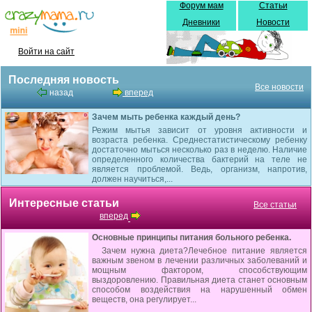
Форум мам
Статьи
Дневники
Новости
Войти на сайт
Последняя новость
Все новости
назад
вперед
Зачем мыть ребенка каждый день?
Режим мытья зависит от уровня активности и
возраста ребенка. Среднестатистическому ребенку
достаточно мыться несколько раз в неделю. Наличие
определенного количества бактерий на теле не
является проблемой. Ведь, организм, напротив,
должен научиться,...
Интересные статьи
Все статьи
вперед
Основные принципы питания больного ребенка.
Зачем нужна диета?Лечебное питание является
важным звеном в лечении различных заболеваний и
мощным фактором, способствующим
выздоровлению. Правильная диета станет основным
способом воздействия на нарушенный обмен
веществ, она регулирует...