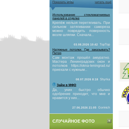
Показать игры
читать ещё
Использование стекломагниевых
панелей в отделке
Крепёж нельзя перетягивать. При
сильном затягивании самореза
можно повредить поверхность
возле шляпки. Сначала...
TopTop
03.08.2026 10:42
Натяжные потолки. Где заказывать?
Питер
Сам монтаж прошёл аккуратно.
Мастера Ленинградских окон и
потолков https://okna-leningrad.ru/
приехали с нужным...
Shyrka
08.07.2026 8:18
Займ в МФО
Да, уних быстро обычно
одобрение приходит, что мне и
нравится у них...
Gorinich
27.06.2026 21:05
СЛУЧАЙНОЕ ФОТО