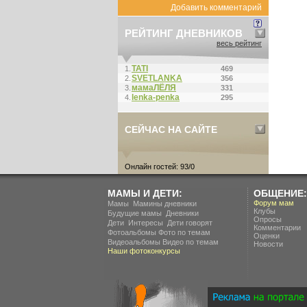
Добавить комментарий
РЕЙТИНГ ДНЕВНИКОВ
весь рейтинг
ТАТI
1.
469
SVETLANKA
2.
356
мамаЛЁЛЯ
3.
331
lenka-penka
4.
295
СЕЙЧАС НА САЙТЕ
Онлайн гостей: 93/0
МАМЫ И ДЕТИ:
ОБЩЕНИЕ:
.
Форум мам
Мамы
Мамины дневники
Клубы
.
Будущие мамы
Дневники
Опросы
.
.
Дети
Интересы
Дети говорят
Комментарии
Фотоальбомы
Фото по темам
Оценки
Видеоальбомы
Видео по темам
Новости
Наши фотоконкурсы