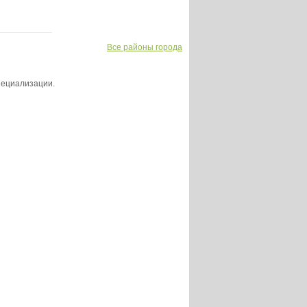
Все районы города
пециализации.