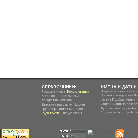
СПРАВОЧНИКИ:
ИМЕНА И ДАТЫ:
Зодиакальный гороско
Роддома
Курсы
Консультации
Восточный гороскоп
Др
Больницы
Поликлиники
Имена
Подбор имени п
Лекарства
Болезни
Святцы
Святые покров
.
Детские сады, ясли
Школы
Лунный календарь
Лун
Группы развития
Магазины
Определить пол ребенка
Куда пойти.
Специалисты