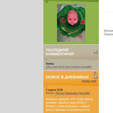
Катал
Оценк
ПОСЛЕДНИЙ
КОММЕНТАРИЙ
Гость:
click over here now martian sui wallet
НОВОЕ В ДНЕВНИКАХ
читать ещё
2 марта 2026
Мама:
Леона Карасева (leon4ik)
Мамули, видели, что стартовала
премия «Выбор мам 2026»?
Можно снова выбирать самые
круты бренды и проекты) есть...