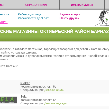
Е:
СПРАВОЧНИКИ:
ИМЕНА И ДАТЫ:
нность
Ребенок до года
Задать вопрос
Ребенок от 1 до 3 лет
Найти друзей
АНИЯ
СКИЕ МАГАЗИНЫ ОКТЯБРЬСКИЙ РАЙОН БАРНАУ
ходитесь в каталоге магазинов, торгующих товарами для детей.У магазинов с
 найти, используя фильтр.
ем магазинам можно добавлять комментарии и ставить оценки. Любой желающ
талог.
ите магазин:
Rieker
Космонавтов проспект, 6в
Специализация:
Детская обувь
Sela
Космонавтов проспект, 6в
Специализация:
Детская одежда