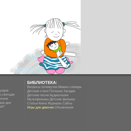
БИБЛИОТЕКА:
п
Вопросы почемучек
Мамин словарь
уидов
Детские стихи
Потешки
Загадки
о святцам
Детские песни
Аудиосказки
ители
Мультфильмы
Детские фильмы
ные дни
Статьи
Книги
Журналы
Сайты
!!!
Игры для девочек
Объявления