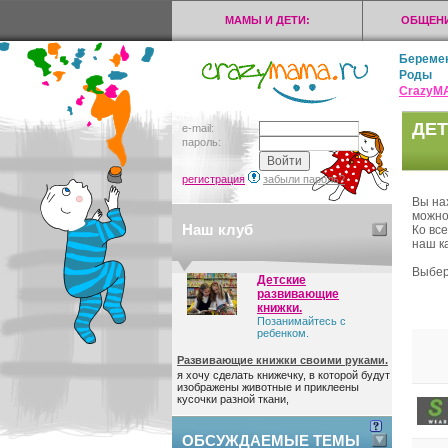
МАМЫ И ДЕТИ:
ОБЩЕНИ
Береме
Роды
CrazyМ
ДЕТ
e-mail:
пароль:
регистрация
забыли пароль?
Вы на
можно
Наш клуб
Ко вс
наш ка
Выбер
Детские
развивающие
книжки.
Позанимайтесь с
ребенком.
Развивающие книжки своими руками.
я хочу сделать книжечку, в которой будут
изображены животные и приклеены
кусочки разной ткани,
ОБСУЖДАЕМЫЕ ТЕМЫ