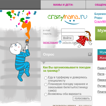
МАМЫ И ДЕТИ:
ОБЩЕНИ
Береме
Роды
CrazyМ
Муж
e-mail:
пароль:
регистрация
забыли пароль?
Муж
Опрос
Жен
Как Вы организовываете поездки
Паве
за границу?
Петр
-
Еду в турфирму и доверяюсь
Прох
специалисту
Планирую поездку заранее и
Путис
заказываю билеты/гостиницу
сам(а)
Плат
Возможны оба варианта
результаты опроса
все опросы