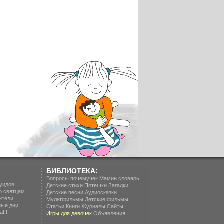
БИБЛИОТЕКА:
п
Вопросы почемучек
Мамин словарь
уидов
Детские стихи
Потешки
Загадки
о святцам
Детские песни
Аудиосказки
ители
Мультфильмы
Детские фильмы
ные дни
Статьи
Книги
Журналы
Сайты
!!!
Игры для девочек
Объявления