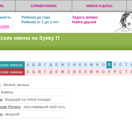
Е:
СПРАВОЧНИКИ:
ИМЕНА И ДАТЫ:
нность
Ребенок до года
Задать вопрос
Ребенок от 1 до 3 лет
Найти друзей
АНИЯ
ские имена на букву П
ские имена
А
Б
В
Г
Д
Е
Ж
З
И
К
Л
М
Н
О
П
Р
С
Т
ские имена
А
Б
В
Г
Д
Е
Ж
З
И
К
Л
М
Н
О
П
Р
С
Т
л
- Малый, малыш
 Камень
ор
- Ведущий за собой поющих
лав, Путята
- прославивший свой путь
он
- мощный