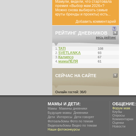
Мамули, видели, что стартовала
премия «Выбор мам 2026»?
Можно снова выбирать самые
круты бренды и проекты) есть...
Добавить комментарий
РЕЙТИНГ ДНЕВНИКОВ
весь рейтинг
ТАТI
1.
108
SVETLANKA
2.
93
Калипсо
3.
67
мамаЛЁЛЯ
4.
61
СЕЙЧАС НА САЙТЕ
Онлайн гостей: 36/0
МАМЫ И ДЕТИ:
ОБЩЕНИЕ:
.
Форум мам
Мамы
Мамины дневники
Клубы
.
Будущие мамы
Дневники
Опросы
.
.
Дети
Интересы
Дети говорят
Комментарии
Фотоальбомы
Фото по темам
Оценки
Видеоальбомы
Видео по темам
Новости
Наши фотоконкурсы