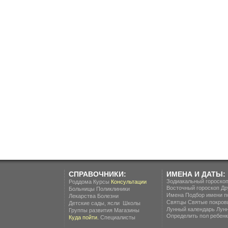
СПРАВОЧНИКИ:
ИМЕНА И ДАТЫ:
Зодиакальный гороско
Роддома
Курсы
Консультации
Восточный гороскоп
Др
Больницы
Поликлиники
Имена
Подбор имени п
Лекарства
Болезни
Святцы
Святые покров
.
Детские сады, ясли
Школы
Лунный календарь
Лун
Группы развития
Магазины
Определить пол ребенка
Куда пойти.
Специалисты