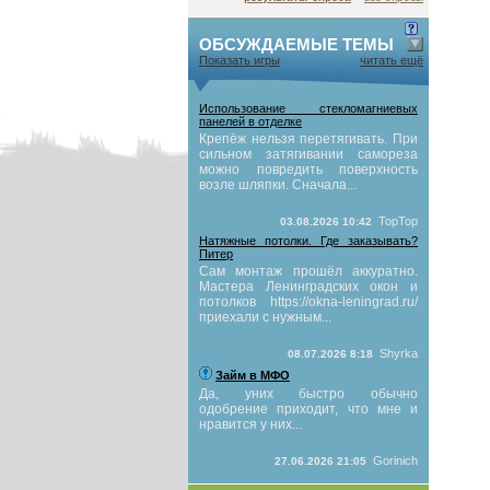
ОБСУЖДАЕМЫЕ ТЕМЫ
Показать игры
читать ещё
Использование стекломагниевых
панелей в отделке
Крепёж нельзя перетягивать. При
сильном затягивании самореза
можно повредить поверхность
возле шляпки. Сначала...
TopTop
03.08.2026 10:42
Натяжные потолки. Где заказывать?
Питер
Сам монтаж прошёл аккуратно.
Мастера Ленинградских окон и
потолков https://okna-leningrad.ru/
приехали с нужным...
Shyrka
08.07.2026 8:18
Займ в МФО
Да, уних быстро обычно
одобрение приходит, что мне и
нравится у них...
Gorinich
27.06.2026 21:05