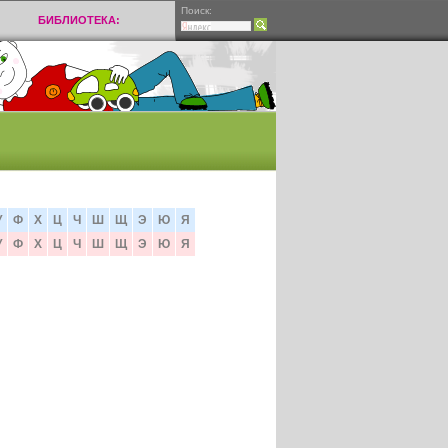
Поиск:
БИБЛИОТЕКА:
У
Ф
Х
Ц
Ч
Ш
Щ
Э
Ю
Я
У
Ф
Х
Ц
Ч
Ш
Щ
Э
Ю
Я