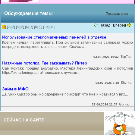
Обсуждаемые темы
Показать игры
Назад
Вперед
[1]
[2]
[3]
[4]
[5]
[6]
[7]
[8]
[9]
[10]
[11]
Использование стекломагниевых панелей в отделке
Крепёж нельзя перетягивать. При сильном затягивании самореза можно
повредить поверхность возле шляпки. Сначала...
TopTop
03.08.2026 10:42
Натяжные потолки. Где заказывать? Питер
Сам монтаж прошёл аккуратно. Мастера Ленинградских окон и потолков
https://okna-leningrad.ru/ приехали с нужным...
Shyrka
08.07.2026 8:18
Займ в МФО
Да, уних быстро обычно одобрение приходит, что мне и нравится у них...
Gorinich
27.06.2026 21:05
СЕЙЧАС НА САЙТЕ