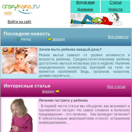
Форум мам
Статьи
Дневники
Новости
Войти на сайт
Последняя новость
Все новости
назад
вперед
Зачем мыть ребенка каждый день?
Режим мытья зависит от уровня активности и
возраста ребенка. Среднестатистическому ребенку
достаточно мыться несколько раз в неделю. Наличие
определенного количества бактерий на теле не
является проблемой. Ведь, организм, напротив,
должен научиться,...
Интересные статьи
Все статьи
вперед
Лечение гастрита у ребенка
В первой части статьи мы обсудили, как возникает и
проявляется гастрит. Но самое сложное в болезнях
пищеварения – это лечение. Как проводят лечение?
К обязательным мероприятиям относят устранение
инфицирования...