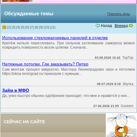
Обсуждаемые темы
Показать игры
Назад
Вперед
[1]
[2]
[3]
[4]
[5]
[6]
[7]
[8]
[9]
[10]
[11]
Использование стекломагниевых панелей в отделке
Крепёж нельзя перетягивать. При сильном затягивании самореза можно
повредить поверхность возле шляпки. Сначала...
TopTop
03.08.2026 10:42
Натяжные потолки. Где заказывать? Питер
Сам монтаж прошёл аккуратно. Мастера Ленинградских окон и потолков
https://okna-leningrad.ru/ приехали с нужным...
Shyrka
08.07.2026 8:18
Займ в МФО
Да, уних быстро обычно одобрение приходит, что мне и нравится у них...
Gorinich
27.06.2026 21:05
СЕЙЧАС НА САЙТЕ