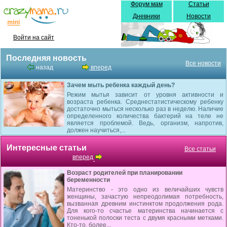
Форум мам
Статьи
Дневники
Новости
Войти на сайт
Последняя новость
Все новости
назад
вперед
Зачем мыть ребенка каждый день?
Режим мытья зависит от уровня активности и
возраста ребенка. Среднестатистическому ребенку
достаточно мыться несколько раз в неделю. Наличие
определенного количества бактерий на теле не
является проблемой. Ведь, организм, напротив,
должен научиться,...
Интересные статьи
Все статьи
вперед
Возраст родителей при планировании
беременности
Материнство - это одно из величайших чувств
женщины, зачастую непреодолимая потребность,
вызванная древним инстинктом продолжения рода.
Для кого-то счастье материнства начинается с
тоненькой полоски теста с двумя красными метками.
Кто-то, более...