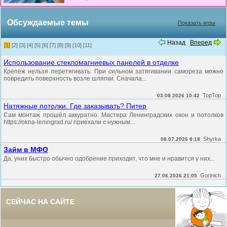
Обсуждаемые темы
Показать игры
Назад
Вперед
[1]
[2]
[3]
[4]
[5]
[6]
[7]
[8]
[9]
[10]
[11]
Использование стекломагниевых панелей в отделке
Крепёж нельзя перетягивать. При сильном затягивании самореза можно
повредить поверхность возле шляпки. Сначала...
TopTop
03.08.2026 10:42
Натяжные потолки. Где заказывать? Питер
Сам монтаж прошёл аккуратно. Мастера Ленинградских окон и потолков
https://okna-leningrad.ru/ приехали с нужным...
Shyrka
08.07.2026 8:18
Займ в МФО
Да, уних быстро обычно одобрение приходит, что мне и нравится у них...
Gorinich
27.06.2026 21:05
СЕЙЧАС НА САЙТЕ