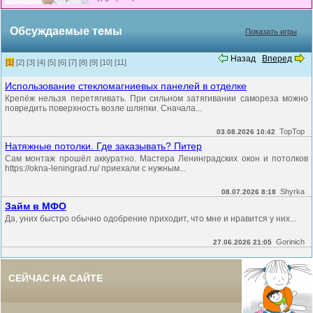
Обсуждаемые темы
Показать игры
Назад
Вперед
[1]
[2]
[3]
[4]
[5]
[6]
[7]
[8]
[9]
[10]
[11]
Использование стекломагниевых панелей в отделке
Крепёж нельзя перетягивать. При сильном затягивании самореза можно
повредить поверхность возле шляпки. Сначала...
TopTop
03.08.2026 10:42
Натяжные потолки. Где заказывать? Питер
Сам монтаж прошёл аккуратно. Мастера Ленинградских окон и потолков
https://okna-leningrad.ru/ приехали с нужным...
Shyrka
08.07.2026 8:18
Займ в МФО
Да, уних быстро обычно одобрение приходит, что мне и нравится у них...
Gorinich
27.06.2026 21:05
СЕЙЧАС НА САЙТЕ