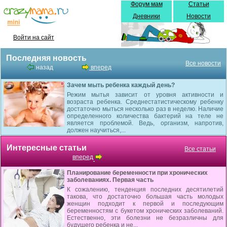
Форум мам
Статьи
Дневники
Новости
Войти на сайт
Последняя новость
Все новости
назад
вперед
Зачем мыть ребенка каждый день?
Режим мытья зависит от уровня активности и
возраста ребенка. Среднестатистическому ребенку
достаточно мыться несколько раз в неделю. Наличие
определенного количества бактерий на теле не
является проблемой. Ведь, организм, напротив,
должен научиться,...
Интересные статьи
Все статьи
вперед
Планирование беременности при хронических
заболеваниях. Первая часть
К сожалению, тенденция последних десятилетий
такова, что достаточно большая часть молодых
женщин подходит к первой и последующим
беременностям с букетом хронических заболеваний.
Естественно, эти болезни не безразличны для
будущего ребенка и не...