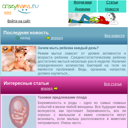
Форум мам
Статьи
Дневники
Новости
Войти на сайт
Последняя новость
Все новости
назад
вперед
Зачем мыть ребенка каждый день?
Режим мытья зависит от уровня активности и
возраста ребенка. Среднестатистическому ребенку
достаточно мыться несколько раз в неделю. Наличие
определенного количества бактерий на теле не
является проблемой. Ведь, организм, напротив,
должен научиться,...
Интересные статьи
Все статьи
вперед
Тазовое предлежание плода
Беременность и роды – одно из самых главных
событий в жизни любой женщины. Все будущие мамы
волнуются, как протекает беременность, все ли
хорошо с малышом и какие сложности могут
возникать, если малыш расположился в животике
неправильно. Очень часто...