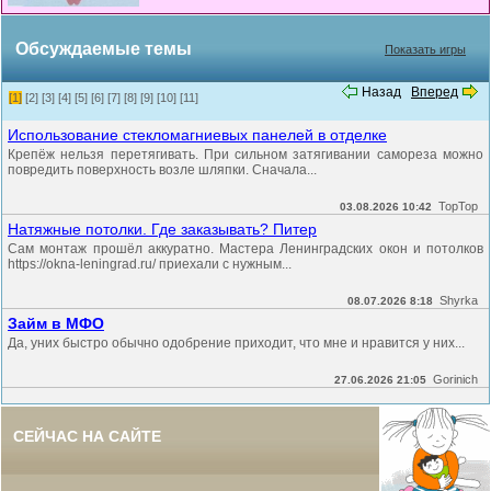
Обсуждаемые темы
Показать игры
Назад
Вперед
[1]
[2]
[3]
[4]
[5]
[6]
[7]
[8]
[9]
[10]
[11]
Использование стекломагниевых панелей в отделке
Крепёж нельзя перетягивать. При сильном затягивании самореза можно
повредить поверхность возле шляпки. Сначала...
TopTop
03.08.2026 10:42
Натяжные потолки. Где заказывать? Питер
Сам монтаж прошёл аккуратно. Мастера Ленинградских окон и потолков
https://okna-leningrad.ru/ приехали с нужным...
Shyrka
08.07.2026 8:18
Займ в МФО
Да, уних быстро обычно одобрение приходит, что мне и нравится у них...
Gorinich
27.06.2026 21:05
СЕЙЧАС НА САЙТЕ