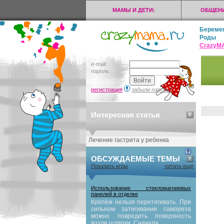
МАМЫ И ДЕТИ:
ОБЩЕНИ
Береме
Роды
CrazyМ
e-mail:
пароль:
регистрация
забыли пароль?
Интересная статья
Лечение гастрита у ребенка
ОБСУЖДАЕМЫЕ ТЕМЫ
Показать игры
читать ещё
Использование стекломагниевых
панелей в отделке
Крепёж нельзя перетягивать. При
сильном затягивании самореза
можно повредить поверхность
возле шляпки. Сначала...