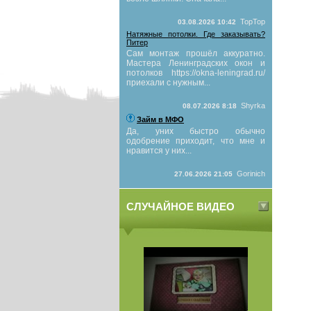
TopTop
03.08.2026 10:42
Натяжные потолки. Где заказывать?
Питер
Сам монтаж прошёл аккуратно.
Мастера Ленинградских окон и
потолков https://okna-leningrad.ru/
приехали с нужным...
Shyrka
08.07.2026 8:18
Займ в МФО
Да, уних быстро обычно
одобрение приходит, что мне и
нравится у них...
Gorinich
27.06.2026 21:05
СЛУЧАЙНОЕ ВИДЕО