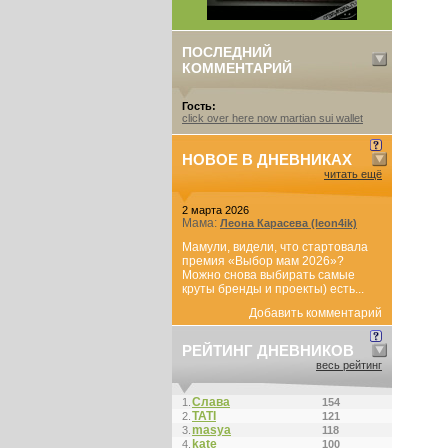
ПОСЛЕДНИЙ
КОММЕНТАРИЙ
Гость:
click over here now martian sui wallet
НОВОЕ В ДНЕВНИКАХ
читать ещё
2 марта 2026
Мама:
Леона Карасева (leon4ik)
Мамули, видели, что стартовала
премия «Выбор мам 2026»?
Можно снова выбирать самые
круты бренды и проекты) есть...
Добавить комментарий
РЕЙТИНГ ДНЕВНИКОВ
весь рейтинг
Слава
1.
154
ТАТI
2.
121
masya
3.
118
kate
4.
100