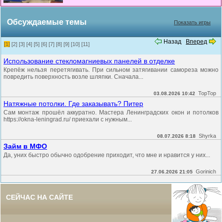
Обсуждаемые темы
Показать игры
Назад
Вперед
[1]
[2]
[3]
[4]
[5]
[6]
[7]
[8]
[9]
[10]
[11]
Использование стекломагниевых панелей в отделке
Крепёж нельзя перетягивать. При сильном затягивании самореза можно
повредить поверхность возле шляпки. Сначала...
TopTop
03.08.2026 10:42
Натяжные потолки. Где заказывать? Питер
Сам монтаж прошёл аккуратно. Мастера Ленинградских окон и потолков
https://okna-leningrad.ru/ приехали с нужным...
Shyrka
08.07.2026 8:18
Займ в МФО
Да, уних быстро обычно одобрение приходит, что мне и нравится у них...
Gorinich
27.06.2026 21:05
СЕЙЧАС НА САЙТЕ