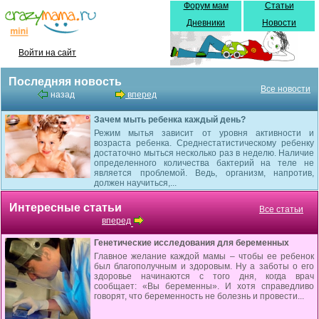
Форум мам
Статьи
Дневники
Новости
Войти на сайт
Последняя новость
Все новости
назад
вперед
Зачем мыть ребенка каждый день?
Режим мытья зависит от уровня активности и
возраста ребенка. Среднестатистическому ребенку
достаточно мыться несколько раз в неделю. Наличие
определенного количества бактерий на теле не
является проблемой. Ведь, организм, напротив,
должен научиться,...
Интересные статьи
Все статьи
вперед
Генетические исследования для беременных
Главное желание каждой мамы – чтобы ее ребенок
был благополучным и здоровым. Ну а заботы о его
здоровье начинаются с того дня, когда врач
сообщает: «Вы беременны». И хотя справедливо
говорят, что беременность не болезнь и провести...