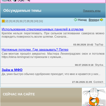
Обсуждаемые темы
Показать игры
Назад
Вперед
[1]
[2]
[3]
[4]
[5]
[6]
[7]
[8]
[9]
[10]
[11]
Использование стекломагниевых панелей в отделке
Крепёж нельзя перетягивать. При сильном затягивании самореза можно
повредить поверхность возле шляпки. Сначала...
TopTop
03.08.2026 10:42
Натяжные потолки. Где заказывать? Питер
Сам монтаж прошёл аккуратно. Мастера Ленинградских окон и потолков
https://okna-leningrad.ru/ приехали с нужным...
Shyrka
08.07.2026 8:18
Займ в МФО
Да, уних быстро обычно одобрение приходит, что мне и нравится у них...
Gorinich
27.06.2026 21:05
СЕЙЧАС НА САЙТЕ