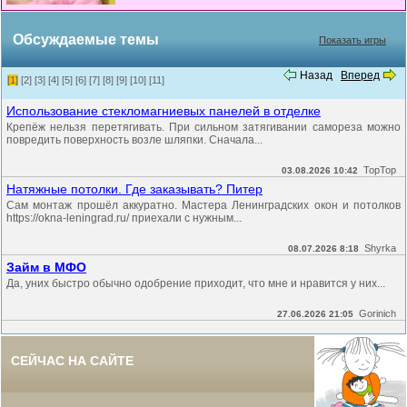
Обсуждаемые темы
Показать игры
Назад
Вперед
[1]
[2]
[3]
[4]
[5]
[6]
[7]
[8]
[9]
[10]
[11]
Использование стекломагниевых панелей в отделке
Крепёж нельзя перетягивать. При сильном затягивании самореза можно
повредить поверхность возле шляпки. Сначала...
TopTop
03.08.2026 10:42
Натяжные потолки. Где заказывать? Питер
Сам монтаж прошёл аккуратно. Мастера Ленинградских окон и потолков
https://okna-leningrad.ru/ приехали с нужным...
Shyrka
08.07.2026 8:18
Займ в МФО
Да, уних быстро обычно одобрение приходит, что мне и нравится у них...
Gorinich
27.06.2026 21:05
СЕЙЧАС НА САЙТЕ