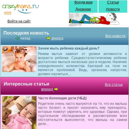
Форум мам
Статьи
Дневники
Новости
Войти на сайт
Последняя новость
Все новости
назад
вперед
Зачем мыть ребенка каждый день?
Режим мытья зависит от уровня активности и
возраста ребенка. Среднестатистическому ребенку
достаточно мыться несколько раз в неделю. Наличие
определенного количества бактерий на теле не
является проблемой. Ведь, организм, напротив,
должен научиться,...
Интересные статьи
Все статьи
вперед
Часто болеющие дети (ЧБД)
Родители очень часто жалуются на то, что их малыш
часто болеет, и просят назначить ему препараты,
которые помогут укрепить его здоровье. Однако, при
тщательном обследовании и рассмотрении всех
обстоятельств выясняется, что малыш на самом
деле...