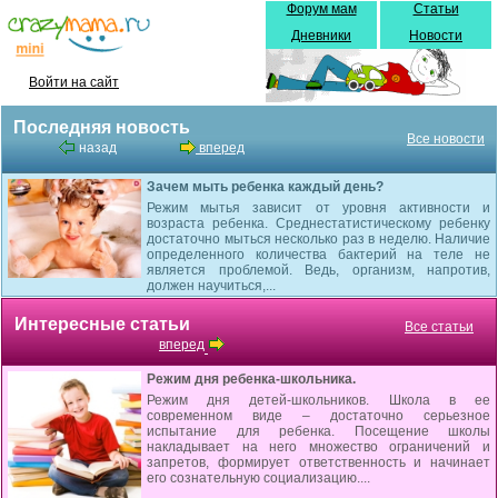
Форум мам
Статьи
Дневники
Новости
Войти на сайт
Последняя новость
Все новости
назад
вперед
Зачем мыть ребенка каждый день?
Режим мытья зависит от уровня активности и
возраста ребенка. Среднестатистическому ребенку
достаточно мыться несколько раз в неделю. Наличие
определенного количества бактерий на теле не
является проблемой. Ведь, организм, напротив,
должен научиться,...
Интересные статьи
Все статьи
вперед
Режим дня ребенка-школьника.
Режим дня детей-школьников. Школа в ее
современном виде – достаточно серьезное
испытание для ребенка. Посещение школы
накладывает на него множество ограничений и
запретов, формирует ответственность и начинает
его сознательную социализацию....