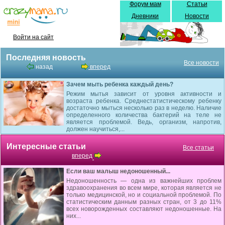
Форум мам
Статьи
Дневники
Новости
Войти на сайт
Последняя новость
Все новости
назад
вперед
Зачем мыть ребенка каждый день?
Режим мытья зависит от уровня активности и
возраста ребенка. Среднестатистическому ребенку
достаточно мыться несколько раз в неделю. Наличие
определенного количества бактерий на теле не
является проблемой. Ведь, организм, напротив,
должен научиться,...
Интересные статьи
Все статьи
вперед
Если ваш малыш недоношенный...
Недоношенность — одна из важнейших проблем
здравоохранения во всем мире, которая является не
только медицинской, но и социальной проблемой. По
статистическим данным разных стран, от 3 до 11%
всех новорожденных составляют недоношенные. На
них...