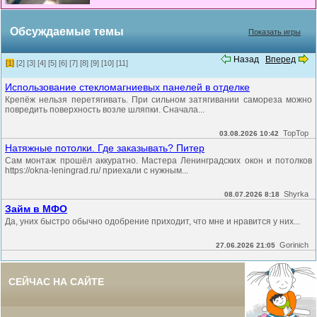
Обсуждаемые темы
Показать игры
Назад
Вперед
[1]
[2]
[3]
[4]
[5]
[6]
[7]
[8]
[9]
[10]
[11]
Использование стекломагниевых панелей в отделке
Крепёж нельзя перетягивать. При сильном затягивании самореза можно
повредить поверхность возле шляпки. Сначала...
TopTop
03.08.2026 10:42
Натяжные потолки. Где заказывать? Питер
Сам монтаж прошёл аккуратно. Мастера Ленинградских окон и потолков
https://okna-leningrad.ru/ приехали с нужным...
Shyrka
08.07.2026 8:18
Займ в МФО
Да, уних быстро обычно одобрение приходит, что мне и нравится у них...
Gorinich
27.06.2026 21:05
СЕЙЧАС НА САЙТЕ