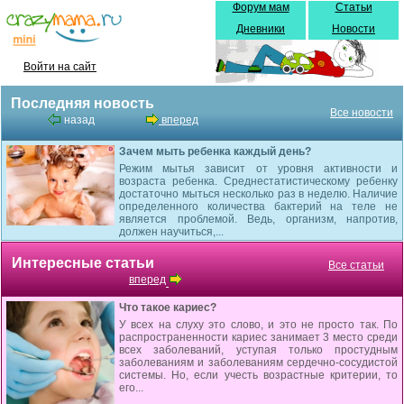
Форум мам
Статьи
Дневники
Новости
Войти на сайт
Последняя новость
Все новости
назад
вперед
Зачем мыть ребенка каждый день?
Режим мытья зависит от уровня активности и
возраста ребенка. Среднестатистическому ребенку
достаточно мыться несколько раз в неделю. Наличие
определенного количества бактерий на теле не
является проблемой. Ведь, организм, напротив,
должен научиться,...
Интересные статьи
Все статьи
вперед
Что такое кариес?
У всех на слуху это слово, и это не просто так. По
распространенности кариес занимает 3 место среди
всех заболеваний, уступая только простудным
заболеваниям и заболеваниям сердечно-сосудистой
системы. Но, если учесть возрастные критерии, то
его...