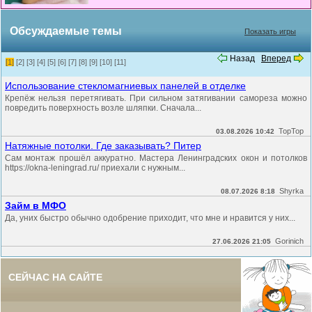
Обсуждаемые темы
Показать игры
Назад
Вперед
[1]
[2]
[3]
[4]
[5]
[6]
[7]
[8]
[9]
[10]
[11]
Использование стекломагниевых панелей в отделке
Крепёж нельзя перетягивать. При сильном затягивании самореза можно
повредить поверхность возле шляпки. Сначала...
TopTop
03.08.2026 10:42
Натяжные потолки. Где заказывать? Питер
Сам монтаж прошёл аккуратно. Мастера Ленинградских окон и потолков
https://okna-leningrad.ru/ приехали с нужным...
Shyrka
08.07.2026 8:18
Займ в МФО
Да, уних быстро обычно одобрение приходит, что мне и нравится у них...
Gorinich
27.06.2026 21:05
СЕЙЧАС НА САЙТЕ