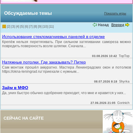
Обсуждаемые темы
Показать игры
Назад
Вперед
[1]
[2]
[3]
[4]
[5]
[6]
[7]
[8]
[9]
[10]
[11]
Использование стекломагниевых панелей в отделке
Крепёж нельзя перетягивать. При сильном затягивании самореза можно
повредить поверхность возле шляпки. Сначала...
TopTop
03.08.2026 10:42
Натяжные потолки. Где заказывать? Питер
Сам монтаж прошёл аккуратно. Мастера Ленинградских окон и потолков
https://okna-leningrad.ru/ приехали с нужным...
Shyrka
08.07.2026 8:18
Займ в МФО
Да, уних быстро обычно одобрение приходит, что мне и нравится у них...
Gorinich
27.06.2026 21:05
СЕЙЧАС НА САЙТЕ