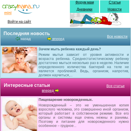
Форум мам
Статьи
Дневники
Новости
Войти на сайт
Последняя новость
Все новости
назад
вперед
Зачем мыть ребенка каждый день?
Режим мытья зависит от уровня активности и
возраста ребенка. Среднестатистическому ребенку
достаточно мыться несколько раз в неделю. Наличие
определенного количества бактерий на теле не
является проблемой. Ведь, организм, напротив,
должен научиться,...
Интересные статьи
Все статьи
вперед
Пищеварение новорожденных.
Новорожденный – это не уменьшенная копия
взрослого человека, это совершенно иной организм,
который работает в собственном режиме. Все его
органы и системы еще очень нежны и ранимы.
Поэтому и питание для новорожденного нужно
особенное – грудное...