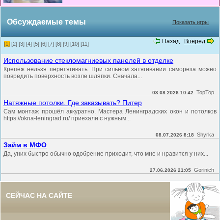
Обсуждаемые темы
Показать игры
Назад
Вперед
[1]
[2]
[3]
[4]
[5]
[6]
[7]
[8]
[9]
[10]
[11]
Использование стекломагниевых панелей в отделке
Крепёж нельзя перетягивать. При сильном затягивании самореза можно
повредить поверхность возле шляпки. Сначала...
TopTop
03.08.2026 10:42
Натяжные потолки. Где заказывать? Питер
Сам монтаж прошёл аккуратно. Мастера Ленинградских окон и потолков
https://okna-leningrad.ru/ приехали с нужным...
Shyrka
08.07.2026 8:18
Займ в МФО
Да, уних быстро обычно одобрение приходит, что мне и нравится у них...
Gorinich
27.06.2026 21:05
СЕЙЧАС НА САЙТЕ