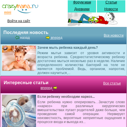
Форум мам
Статьи
Дневники
Новости
Войти на сайт
Последняя новость
Все новости
назад
вперед
Зачем мыть ребенка каждый день?
Режим мытья зависит от уровня активности и
возраста ребенка. Среднестатистическому ребенку
достаточно мыться несколько раз в неделю. Наличие
определенного количества бактерий на теле не
является проблемой. Ведь, организм, напротив,
должен научиться,...
Интересные статьи
Все статьи
вперед
Если ребенку необходим наркоз...
Если ребенка нужно оперировать…Зачастую слово
«наркоз» при различных хирургических
вмешательствах пугает родителей даже больше, чем
проведение самой операции. Нервирует
неизвестность, вероятные неприятные ощущения в
процессе входа и выхода из...