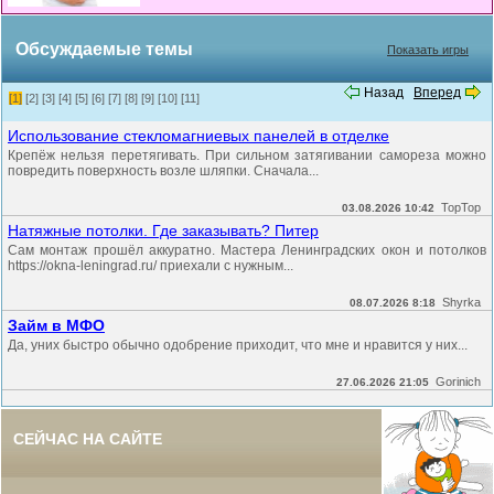
Обсуждаемые темы
Показать игры
Назад
Вперед
[1]
[2]
[3]
[4]
[5]
[6]
[7]
[8]
[9]
[10]
[11]
Использование стекломагниевых панелей в отделке
Крепёж нельзя перетягивать. При сильном затягивании самореза можно
повредить поверхность возле шляпки. Сначала...
TopTop
03.08.2026 10:42
Натяжные потолки. Где заказывать? Питер
Сам монтаж прошёл аккуратно. Мастера Ленинградских окон и потолков
https://okna-leningrad.ru/ приехали с нужным...
Shyrka
08.07.2026 8:18
Займ в МФО
Да, уних быстро обычно одобрение приходит, что мне и нравится у них...
Gorinich
27.06.2026 21:05
СЕЙЧАС НА САЙТЕ