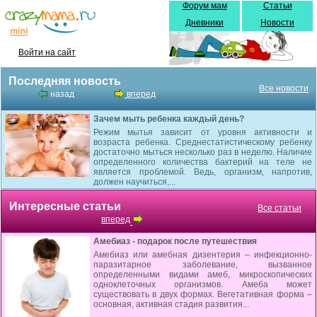
Форум мам
Статьи
Дневники
Новости
Войти на сайт
Последняя новость
Все новости
назад
вперед
Зачем мыть ребенка каждый день?
Режим мытья зависит от уровня активности и
возраста ребенка. Среднестатистическому ребенку
достаточно мыться несколько раз в неделю. Наличие
определенного количества бактерий на теле не
является проблемой. Ведь, организм, напротив,
должен научиться,...
Интересные статьи
Все статьи
вперед
Амебиаз - подарок после путешествия
Амебиаз или амебная дизентерия – инфекционно-
паразитарное заболевание, вызванное
определенными видами амеб, микроскопических
одноклеточных организмов. Амеба может
существовать в двух формах. Вегетативная форма –
основная, активная стадия развития...