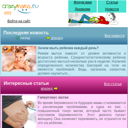
Форум мам
Статьи
Дневники
Новости
Войти на сайт
Последняя новость
Все новости
назад
вперед
Зачем мыть ребенка каждый день?
Режим мытья зависит от уровня активности и
возраста ребенка. Среднестатистическому ребенку
достаточно мыться несколько раз в неделю. Наличие
определенного количества бактерий на теле не
является проблемой. Ведь, организм, напротив,
должен научиться,...
Интересные статьи
Все статьи
вперед
Гипертонус матки
Во время беременности будущие мамы сталкиваются
с различными проблемами, и одна из них –
повышенный тонус матки, который часто бывает
спутником беременности. Этот диагноз пугает
женщину. Она начинает переживать, не отразится ли
это на ребенке...