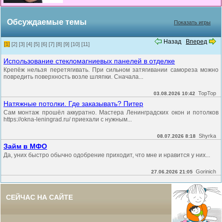
Обсуждаемые темы
Показать игры
Назад
Вперед
[1]
[2]
[3]
[4]
[5]
[6]
[7]
[8]
[9]
[10]
[11]
Использование стекломагниевых панелей в отделке
Крепёж нельзя перетягивать. При сильном затягивании самореза можно
повредить поверхность возле шляпки. Сначала...
TopTop
03.08.2026 10:42
Натяжные потолки. Где заказывать? Питер
Сам монтаж прошёл аккуратно. Мастера Ленинградских окон и потолков
https://okna-leningrad.ru/ приехали с нужным...
Shyrka
08.07.2026 8:18
Займ в МФО
Да, уних быстро обычно одобрение приходит, что мне и нравится у них...
Gorinich
27.06.2026 21:05
СЕЙЧАС НА САЙТЕ