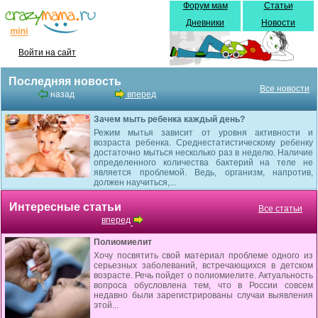
Форум мам
Статьи
Дневники
Новости
Войти на сайт
Последняя новость
Все новости
назад
вперед
Зачем мыть ребенка каждый день?
Режим мытья зависит от уровня активности и
возраста ребенка. Среднестатистическому ребенку
достаточно мыться несколько раз в неделю. Наличие
определенного количества бактерий на теле не
является проблемой. Ведь, организм, напротив,
должен научиться,...
Интересные статьи
Все статьи
вперед
Полиомиелит
Хочу посвятить свой материал проблеме одного из
серьезных заболеваний, встречающихся в детском
возрасте. Речь пойдет о полиомиелите. Актуальность
вопроса обусловлена тем, что в России совсем
недавно были зарегистрированы случаи выявления
этой...