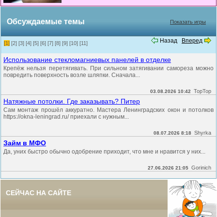
Обсуждаемые темы
Показать игры
Назад
Вперед
[1]
[2]
[3]
[4]
[5]
[6]
[7]
[8]
[9]
[10]
[11]
Использование стекломагниевых панелей в отделке
Крепёж нельзя перетягивать. При сильном затягивании самореза можно
повредить поверхность возле шляпки. Сначала...
TopTop
03.08.2026 10:42
Натяжные потолки. Где заказывать? Питер
Сам монтаж прошёл аккуратно. Мастера Ленинградских окон и потолков
https://okna-leningrad.ru/ приехали с нужным...
Shyrka
08.07.2026 8:18
Займ в МФО
Да, уних быстро обычно одобрение приходит, что мне и нравится у них...
Gorinich
27.06.2026 21:05
СЕЙЧАС НА САЙТЕ