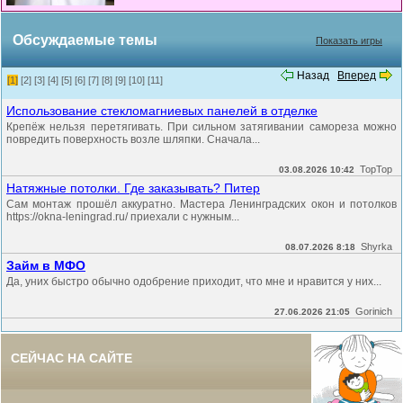
Обсуждаемые темы
Показать игры
Назад
Вперед
[1]
[2]
[3]
[4]
[5]
[6]
[7]
[8]
[9]
[10]
[11]
Использование стекломагниевых панелей в отделке
Крепёж нельзя перетягивать. При сильном затягивании самореза можно
повредить поверхность возле шляпки. Сначала...
TopTop
03.08.2026 10:42
Натяжные потолки. Где заказывать? Питер
Сам монтаж прошёл аккуратно. Мастера Ленинградских окон и потолков
https://okna-leningrad.ru/ приехали с нужным...
Shyrka
08.07.2026 8:18
Займ в МФО
Да, уних быстро обычно одобрение приходит, что мне и нравится у них...
Gorinich
27.06.2026 21:05
СЕЙЧАС НА САЙТЕ