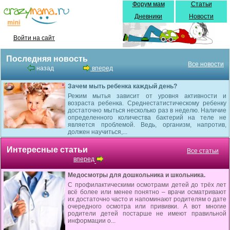
Форум мам
Статьи
Дневники
Новости
Войти на сайт
Последняя новость
Все новости
назад
вперед
Зачем мыть ребенка каждый день?
Режим мытья зависит от уровня активности и
возраста ребенка. Среднестатистическому ребенку
достаточно мыться несколько раз в неделю. Наличие
определенного количества бактерий на теле не
является проблемой. Ведь, организм, напротив,
должен научиться,...
Интересные статьи
Все статьи
вперед
Медосмотры для дошкольника и школьника.
С профилактическими осмотрами детей до трёх лет
всё более или менее понятно – врачи осматривают
их достаточно часто и напоминают родителям о дате
очередного осмотра или прививки. А вот многие
родители детей постарше не имеют правильной
информации о...