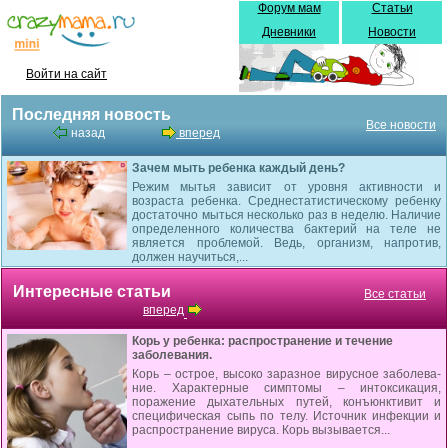
Форум мам
Статьи
Дневники
Новости
Войти на сайт
Последняя новость
Все новости
назад
вперед
Зачем мыть ребенка каждый день?
Режим мытья зависит от уровня активности и
возраста ребенка. Среднестатистическому ребенку
достаточно мыться несколько раз в неделю. Наличие
определенного количества бактерий на теле не
является проблемой. Ведь, организм, напротив,
должен научиться,...
Интересные статьи
Все статьи
вперед
Корь у ребенка: распространение и течение
заболевания.
Корь – острое, высоко заразное вирусное заболева­
ние. Характерные симптомы – интоксикация,
поражение дыха­тельных путей, конъюнктивит и
специфическая сыпь по телу. Источник инфекции и
распространение вируса. Корь вызывается...