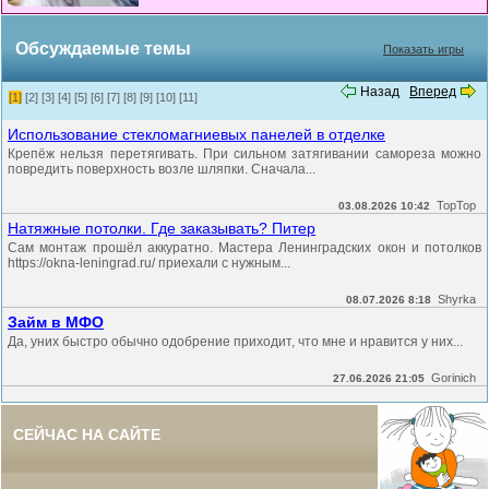
Обсуждаемые темы
Показать игры
Назад
Вперед
[1]
[2]
[3]
[4]
[5]
[6]
[7]
[8]
[9]
[10]
[11]
Использование стекломагниевых панелей в отделке
Крепёж нельзя перетягивать. При сильном затягивании самореза можно
повредить поверхность возле шляпки. Сначала...
TopTop
03.08.2026 10:42
Натяжные потолки. Где заказывать? Питер
Сам монтаж прошёл аккуратно. Мастера Ленинградских окон и потолков
https://okna-leningrad.ru/ приехали с нужным...
Shyrka
08.07.2026 8:18
Займ в МФО
Да, уних быстро обычно одобрение приходит, что мне и нравится у них...
Gorinich
27.06.2026 21:05
СЕЙЧАС НА САЙТЕ