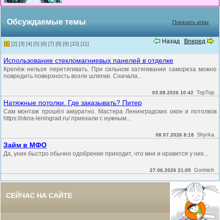
Обсуждаемые темы
Показать игры
Назад
Вперед
[1]
[2]
[3]
[4]
[5]
[6]
[7]
[8]
[9]
[10]
[11]
Использование стекломагниевых панелей в отделке
Крепёж нельзя перетягивать. При сильном затягивании самореза можно
повредить поверхность возле шляпки. Сначала...
TopTop
03.08.2026 10:42
Натяжные потолки. Где заказывать? Питер
Сам монтаж прошёл аккуратно. Мастера Ленинградских окон и потолков
https://okna-leningrad.ru/ приехали с нужным...
Shyrka
08.07.2026 8:18
Займ в МФО
Да, уних быстро обычно одобрение приходит, что мне и нравится у них...
Gorinich
27.06.2026 21:05
СЕЙЧАС НА САЙТЕ