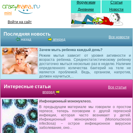
Форум мам
Статьи
Дневники
Новости
Войти на сайт
Последняя новость
Все новости
назад
вперед
Зачем мыть ребенка каждый день?
Режим мытья зависит от уровня активности и
возраста ребенка. Среднестатистическому ребенку
достаточно мыться несколько раз в неделю. Наличие
определенного количества бактерий на теле не
является проблемой. Ведь, организм, напротив,
должен научиться,...
Интересные статьи
Все статьи
вперед
Инфекционный мононуклеоз.
В предыдущем материале мы говорили о простом
герпесе, теперь поговорим о другой герпесной
инфекции, которая часто возникает у детей.
Инфекционный мононуклеоз (Mononucleosis
infectiosa) – острое инфекционное ви­русное
заболевание, оно...