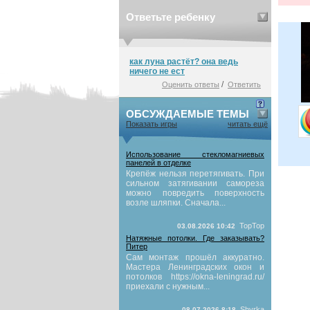
Ответьте ребенку
как луна растёт? она ведь
ничего не ест
/
Оценить ответы
Ответить
ОБСУЖДАЕМЫЕ ТЕМЫ
Показать игры
читать ещё
Использование стекломагниевых
панелей в отделке
Крепёж нельзя перетягивать. При
сильном затягивании самореза
можно повредить поверхность
возле шляпки. Сначала...
TopTop
03.08.2026 10:42
Натяжные потолки. Где заказывать?
Питер
Сам монтаж прошёл аккуратно.
Мастера Ленинградских окон и
потолков https://okna-leningrad.ru/
приехали с нужным...
Shyrka
08.07.2026 8:18