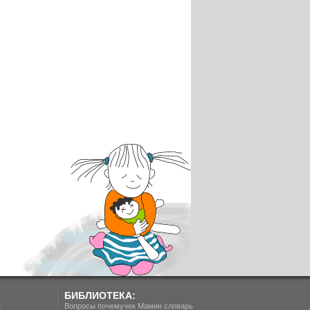
БИБЛИОТЕКА:
п
Вопросы почемучек
Мамин словарь