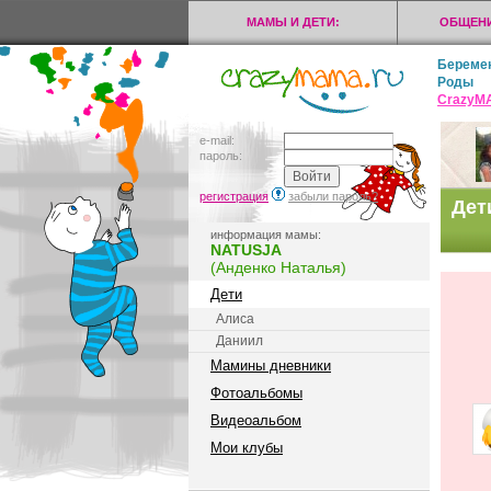
МАМЫ И ДЕТИ:
ОБЩЕНИ
Береме
Роды
CrazyМ
e-mail:
пароль:
регистрация
забыли пароль?
Дет
информация мамы:
NATUSJA
(Анденко Наталья)
Дети
Алиса
Даниил
Мамины дневники
Фотоальбомы
Видеоальбом
Мои клубы