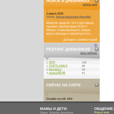
НОВОЕ В ДНЕВНИКАХ
читать ещё
2 марта 2026
Мама:
Леона Карасева (leon4ik)
Мамули, видели, что стартовала
премия «Выбор мам 2026»?
Можно снова выбирать самые
круты бренды и проекты) есть...
Добавить комментарий
РЕЙТИНГ ДНЕВНИКОВ
весь рейтинг
ТАТI
1.
102
SVETLANKA
2.
89
Калипсо
3.
66
мамаЛЁЛЯ
4.
61
СЕЙЧАС НА САЙТЕ
Онлайн гостей: 44/0
МАМЫ И ДЕТИ:
ОБЩЕНИЕ:
.
Форум мам
Мамы
Мамины дневники