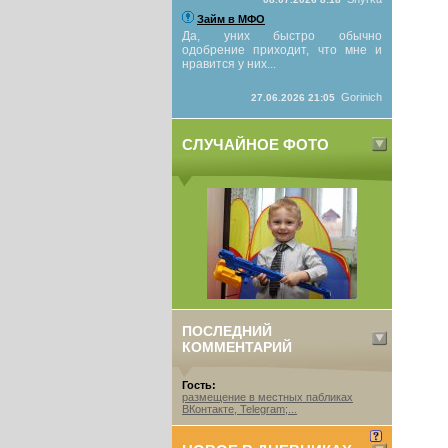
Займ в МФО
Да, уних быстро обычно
одобрение приходит, что мне и
нравится у них...
Gorinich
27.06.2026 21:05
СЛУЧАЙНОЕ ФОТО
ПОСЛЕДНИЙ
КОММЕНТАРИЙ
Гость:
размещение в местных пабликах
ВКонтакте, Telegram;...