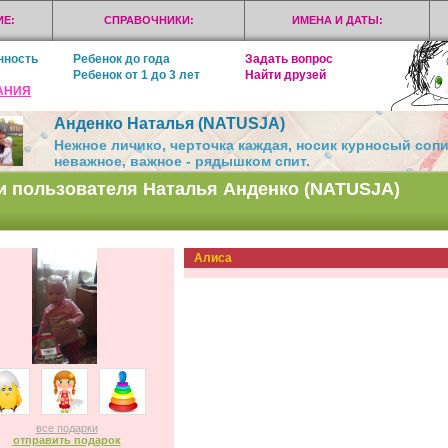
Е:
СПРАВОЧНИКИ:
ИМЕНА И ДАТЫ:
нность
Ребенок до года
Задать вопрос
Ребенок от 1 до 3 лет
Найти друзей
АНИЯ
Анденко Наталья (NATUSJA)
Нежное личико, черточка каждая, носик курносый сопит.
неважное, важное - рядышком спит.
и пользователя Наталья Анденко (NATUSJA)
Алиса
все подарки
отправить подарок