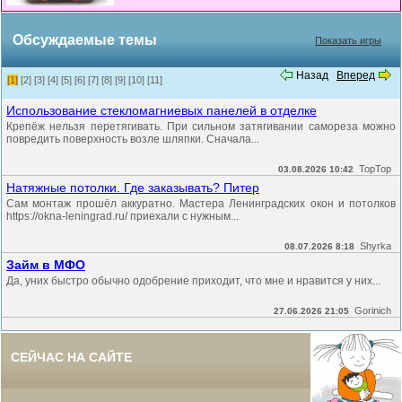
Обсуждаемые темы
Показать игры
Назад
Вперед
[1]
[2]
[3]
[4]
[5]
[6]
[7]
[8]
[9]
[10]
[11]
Использование стекломагниевых панелей в отделке
Крепёж нельзя перетягивать. При сильном затягивании самореза можно
повредить поверхность возле шляпки. Сначала...
TopTop
03.08.2026 10:42
Натяжные потолки. Где заказывать? Питер
Сам монтаж прошёл аккуратно. Мастера Ленинградских окон и потолков
https://okna-leningrad.ru/ приехали с нужным...
Shyrka
08.07.2026 8:18
Займ в МФО
Да, уних быстро обычно одобрение приходит, что мне и нравится у них...
Gorinich
27.06.2026 21:05
СЕЙЧАС НА САЙТЕ