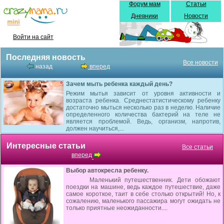
Форум мам
Статьи
Дневники
Новости
Войти на сайт
Последняя новость
Все новости
назад
вперед
Зачем мыть ребенка каждый день?
Режим мытья зависит от уровня активности и
возраста ребенка. Среднестатистическому ребенку
достаточно мыться несколько раз в неделю. Наличие
определенного количества бактерий на теле не
является проблемой. Ведь, организм, напротив,
должен научиться,...
Интересные статьи
Все статьи
вперед
Выбор автокресла ребенку.
Маленький путешественник. Дети обожают
поездки на машине, ведь каждое путешествие, даже
самое короткое, таит в себе столько открытий! Но, к
сожалению, маленького пассажира могут ожидать не
только приятные неожиданности....