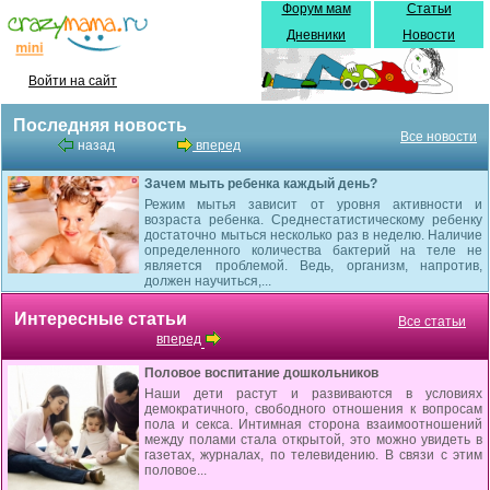
Форум мам
Статьи
Дневники
Новости
Войти на сайт
Последняя новость
Все новости
назад
вперед
Зачем мыть ребенка каждый день?
Режим мытья зависит от уровня активности и
возраста ребенка. Среднестатистическому ребенку
достаточно мыться несколько раз в неделю. Наличие
определенного количества бактерий на теле не
является проблемой. Ведь, организм, напротив,
должен научиться,...
Интересные статьи
Все статьи
вперед
Половое воспитание дошкольников
Наши дети растут и развиваются в условиях
демократичного, свободного отношения к вопросам
пола и секса. Интимная сторона взаимоотношений
между полами стала открытой, это можно увидеть в
газетах, журналах, по телевидению. В связи с этим
половое...