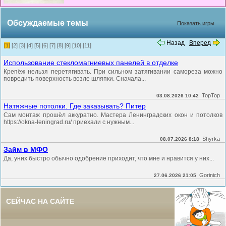
Обсуждаемые темы
Показать игры
Назад
Вперед
[1]
[2]
[3]
[4]
[5]
[6]
[7]
[8]
[9]
[10]
[11]
Использование стекломагниевых панелей в отделке
Крепёж нельзя перетягивать. При сильном затягивании самореза можно
повредить поверхность возле шляпки. Сначала...
TopTop
03.08.2026 10:42
Натяжные потолки. Где заказывать? Питер
Сам монтаж прошёл аккуратно. Мастера Ленинградских окон и потолков
https://okna-leningrad.ru/ приехали с нужным...
Shyrka
08.07.2026 8:18
Займ в МФО
Да, уних быстро обычно одобрение приходит, что мне и нравится у них...
Gorinich
27.06.2026 21:05
СЕЙЧАС НА САЙТЕ