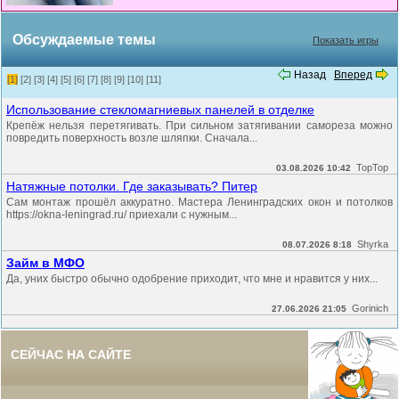
Обсуждаемые темы
Показать игры
Назад
Вперед
[1]
[2]
[3]
[4]
[5]
[6]
[7]
[8]
[9]
[10]
[11]
Использование стекломагниевых панелей в отделке
Крепёж нельзя перетягивать. При сильном затягивании самореза можно
повредить поверхность возле шляпки. Сначала...
TopTop
03.08.2026 10:42
Натяжные потолки. Где заказывать? Питер
Сам монтаж прошёл аккуратно. Мастера Ленинградских окон и потолков
https://okna-leningrad.ru/ приехали с нужным...
Shyrka
08.07.2026 8:18
Займ в МФО
Да, уних быстро обычно одобрение приходит, что мне и нравится у них...
Gorinich
27.06.2026 21:05
СЕЙЧАС НА САЙТЕ