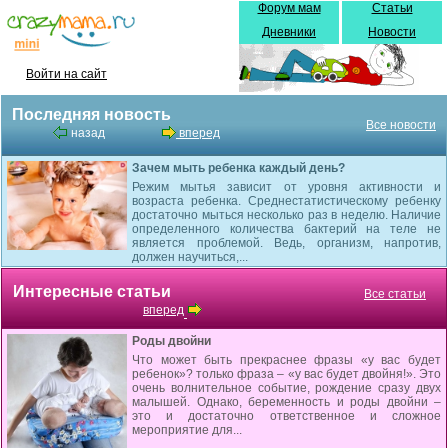
Форум мам
Статьи
Дневники
Новости
Войти на сайт
Последняя новость
Все новости
назад
вперед
Зачем мыть ребенка каждый день?
Режим мытья зависит от уровня активности и
возраста ребенка. Среднестатистическому ребенку
достаточно мыться несколько раз в неделю. Наличие
определенного количества бактерий на теле не
является проблемой. Ведь, организм, напротив,
должен научиться,...
Интересные статьи
Все статьи
вперед
Роды двойни
Что может быть прекраснее фразы «у вас будет
ребенок»? только фраза – «у вас будет двойня!». Это
очень волнительное событие, рождение сразу двух
малышей. Однако, беременность и роды двойни –
это и достаточно ответственное и сложное
мероприятие для...