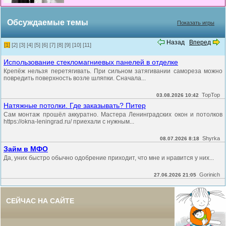
Обсуждаемые темы
Показать игры
Назад
Вперед
[1]
[2]
[3]
[4]
[5]
[6]
[7]
[8]
[9]
[10]
[11]
Использование стекломагниевых панелей в отделке
Крепёж нельзя перетягивать. При сильном затягивании самореза можно
повредить поверхность возле шляпки. Сначала...
TopTop
03.08.2026 10:42
Натяжные потолки. Где заказывать? Питер
Сам монтаж прошёл аккуратно. Мастера Ленинградских окон и потолков
https://okna-leningrad.ru/ приехали с нужным...
Shyrka
08.07.2026 8:18
Займ в МФО
Да, уних быстро обычно одобрение приходит, что мне и нравится у них...
Gorinich
27.06.2026 21:05
СЕЙЧАС НА САЙТЕ