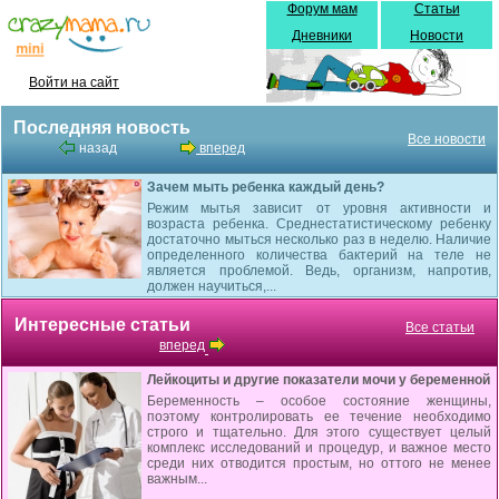
Форум мам
Статьи
Дневники
Новости
Войти на сайт
Последняя новость
Все новости
назад
вперед
Зачем мыть ребенка каждый день?
Режим мытья зависит от уровня активности и
возраста ребенка. Среднестатистическому ребенку
достаточно мыться несколько раз в неделю. Наличие
определенного количества бактерий на теле не
является проблемой. Ведь, организм, напротив,
должен научиться,...
Интересные статьи
Все статьи
вперед
Лейкоциты и другие показатели мочи у беременной
Беременность – особое состояние женщины,
поэтому контролировать ее течение необходимо
строго и тщательно. Для этого существует целый
комплекс исследований и процедур, и важное место
среди них отводится простым, но оттого не менее
важным...