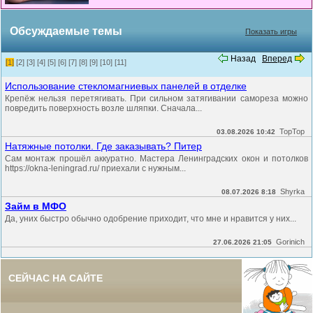
Обсуждаемые темы
Показать игры
Назад
Вперед
[1]
[2]
[3]
[4]
[5]
[6]
[7]
[8]
[9]
[10]
[11]
Использование стекломагниевых панелей в отделке
Крепёж нельзя перетягивать. При сильном затягивании самореза можно
повредить поверхность возле шляпки. Сначала...
TopTop
03.08.2026 10:42
Натяжные потолки. Где заказывать? Питер
Сам монтаж прошёл аккуратно. Мастера Ленинградских окон и потолков
https://okna-leningrad.ru/ приехали с нужным...
Shyrka
08.07.2026 8:18
Займ в МФО
Да, уних быстро обычно одобрение приходит, что мне и нравится у них...
Gorinich
27.06.2026 21:05
СЕЙЧАС НА САЙТЕ