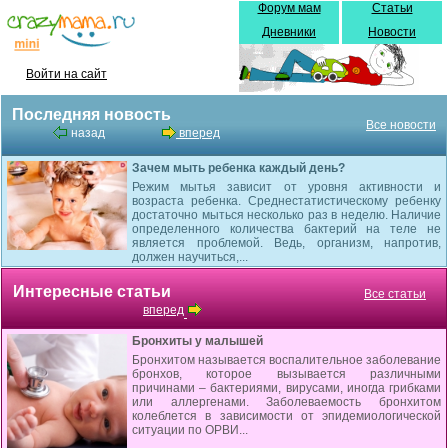
Форум мам
Статьи
Дневники
Новости
Войти на сайт
Последняя новость
Все новости
назад
вперед
Зачем мыть ребенка каждый день?
Режим мытья зависит от уровня активности и
возраста ребенка. Среднестатистическому ребенку
достаточно мыться несколько раз в неделю. Наличие
определенного количества бактерий на теле не
является проблемой. Ведь, организм, напротив,
должен научиться,...
Интересные статьи
Все статьи
вперед
Бронхиты у малышей
Бронхитом называется воспалительное заболевание
бронхов, которое вызывается различными
причинами – бактериями, вирусами, иногда грибками
или аллергенами. Заболеваемость бронхитом
колеблется в зависимости от эпидемиологической
ситуации по ОРВИ...