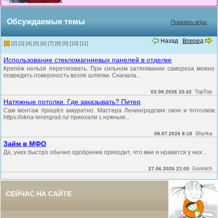
Обсуждаемые темы
Показать игры
Назад
Вперед
[1]
[2]
[3]
[4]
[5]
[6]
[7]
[8]
[9]
[10]
[11]
Использование стекломагниевых панелей в отделке
Крепёж нельзя перетягивать. При сильном затягивании самореза можно
повредить поверхность возле шляпки. Сначала...
TopTop
03.08.2026 10:42
Натяжные потолки. Где заказывать? Питер
Сам монтаж прошёл аккуратно. Мастера Ленинградских окон и потолков
https://okna-leningrad.ru/ приехали с нужным...
Shyrka
08.07.2026 8:18
Займ в МФО
Да, уних быстро обычно одобрение приходит, что мне и нравится у них...
Gorinich
27.06.2026 21:05
СЕЙЧАС НА САЙТЕ