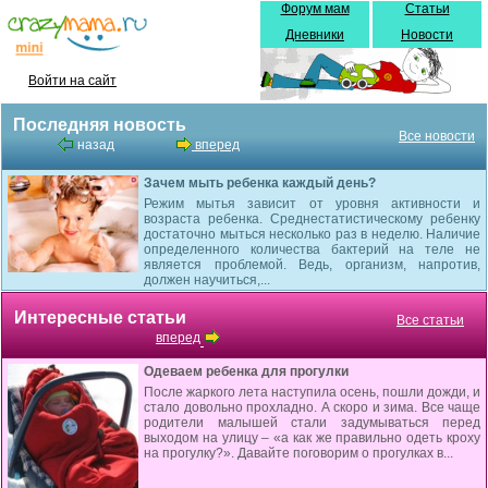
Форум мам
Статьи
Дневники
Новости
Войти на сайт
Последняя новость
Все новости
назад
вперед
Зачем мыть ребенка каждый день?
Режим мытья зависит от уровня активности и
возраста ребенка. Среднестатистическому ребенку
достаточно мыться несколько раз в неделю. Наличие
определенного количества бактерий на теле не
является проблемой. Ведь, организм, напротив,
должен научиться,...
Интересные статьи
Все статьи
вперед
Одеваем ребенка для прогулки
После жаркого лета наступила осень, пошли дожди, и
стало довольно прохладно. А скоро и зима. Все чаще
родители малышей стали задумываться перед
выходом на улицу – «а как же правильно одеть кроху
на прогулку?». Давайте поговорим о прогулках в...