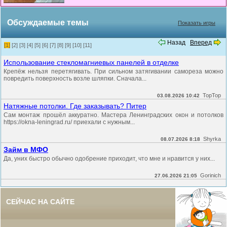
Обсуждаемые темы
Показать игры
Назад
Вперед
[1]
[2]
[3]
[4]
[5]
[6]
[7]
[8]
[9]
[10]
[11]
Использование стекломагниевых панелей в отделке
Крепёж нельзя перетягивать. При сильном затягивании самореза можно
повредить поверхность возле шляпки. Сначала...
TopTop
03.08.2026 10:42
Натяжные потолки. Где заказывать? Питер
Сам монтаж прошёл аккуратно. Мастера Ленинградских окон и потолков
https://okna-leningrad.ru/ приехали с нужным...
Shyrka
08.07.2026 8:18
Займ в МФО
Да, уних быстро обычно одобрение приходит, что мне и нравится у них...
Gorinich
27.06.2026 21:05
СЕЙЧАС НА САЙТЕ