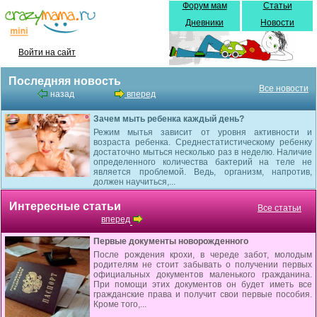
Форум мам
Статьи
Дневники
Новости
Войти на сайт
Последняя новость
Все новости
назад
вперед
Зачем мыть ребенка каждый день?
Режим мытья зависит от уровня активности и
возраста ребенка. Среднестатистическому ребенку
достаточно мыться несколько раз в неделю. Наличие
определенного количества бактерий на теле не
является проблемой. Ведь, организм, напротив,
должен научиться,...
Интересные статьи
Все статьи
вперед
Первые документы новорожденного
После рождения крохи, в череде забот, молодым
родителям не стоит забывать о получении первых
официальных документов маленького гражданина.
При помощи этих документов он будет иметь все
гражданские права и получит свои первые пособия.
Кроме того,...