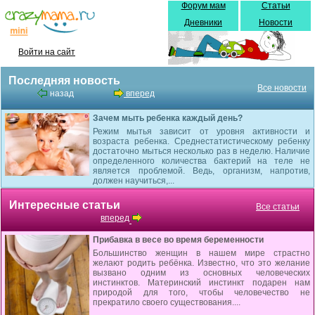
Форум мам
Статьи
Дневники
Новости
Войти на сайт
Последняя новость
Все новости
назад
вперед
Зачем мыть ребенка каждый день?
Режим мытья зависит от уровня активности и
возраста ребенка. Среднестатистическому ребенку
достаточно мыться несколько раз в неделю. Наличие
определенного количества бактерий на теле не
является проблемой. Ведь, организм, напротив,
должен научиться,...
Интересные статьи
Все статьи
вперед
Прибавка в весе во время беременности
Большинство женщин в нашем мире страстно
желают родить ребёнка. Известно, что это желание
вызвано одним из основных человеческих
инстинктов. Материнский инстинкт подарен нам
природой для того, чтобы человечество не
прекратило своего существования....