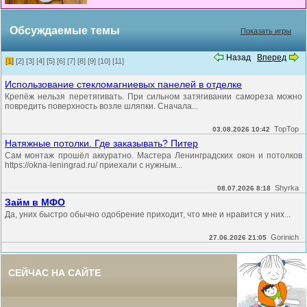
Обсуждаемые темы
Показать игры
Назад
Вперед
[1]
[2]
[3]
[4]
[5]
[6]
[7]
[8]
[9]
[10]
[11]
Использование стекломагниевых панелей в отделке
Крепёж нельзя перетягивать. При сильном затягивании самореза можно
повредить поверхность возле шляпки. Сначала...
TopTop
03.08.2026 10:42
Натяжные потолки. Где заказывать? Питер
Сам монтаж прошёл аккуратно. Мастера Ленинградских окон и потолков
https://okna-leningrad.ru/ приехали с нужным...
Shyrka
08.07.2026 8:18
Займ в МФО
Да, уних быстро обычно одобрение приходит, что мне и нравится у них...
Gorinich
27.06.2026 21:05
СЕЙЧАС НА САЙТЕ