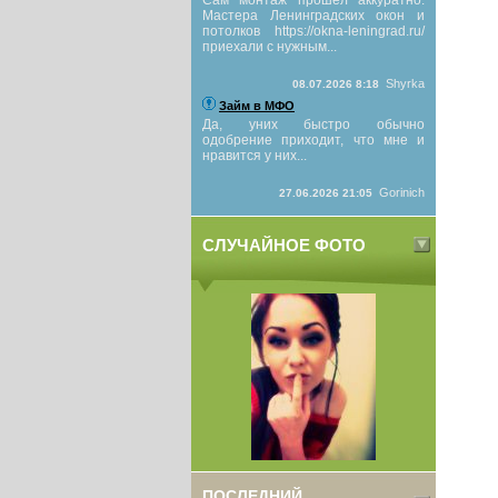
Сам монтаж прошёл аккуратно.
Мастера Ленинградских окон и
потолков https://okna-leningrad.ru/
приехали с нужным...
Shyrka
08.07.2026 8:18
Займ в МФО
Да, уних быстро обычно
одобрение приходит, что мне и
нравится у них...
Gorinich
27.06.2026 21:05
СЛУЧАЙНОЕ ФОТО
ПОСЛЕДНИЙ