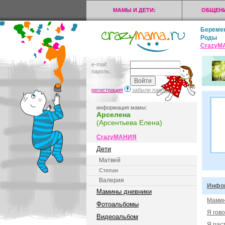
МАМЫ И ДЕТИ:
ОБЩЕНИ
Береме
Роды
CrazyМ
e-mail:
пароль:
регистрация
забыли пароль?
информация мамы:
Арселена
(Арсентьева Елена)
CrazyМАНИЯ
Дети
Матвей
Степан
Валерия
Инфор
Мамины дневники
Мамин
Фотоальбомы
Я гов
Видеоальбом
Я рас