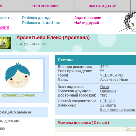
Е:
СПРАВОЧНИКИ:
ИМЕНА И ДАТЫ:
нность
Ребенок до года
Задать вопрос
Ребенок от 1 до 3 лет
Найти друзей
АНИЯ
Арсентьева Елена (Арселена)
статус неизвестен
Степан
Вес при рождении:
4720 г
Рост при рождении:
56
Город:
ЧЕБОКСАРЫ
Папа:
Арсентьев Иван
Знак зодиака:
Овен
Гороскоп друидов:
Орешник
отправить подарок
Восточный гороскоп:
тигр
Святой покровитель:
СТЕФАН
Именины:
12 марта
Все именины имен
мация о ребенке
ы дневники
Мамины дневники ( Степан )
орю
Все з
ту