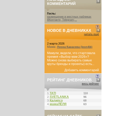
КОММЕНТАРИЙ
Гость:
размещение в местных пабликах
ВКонтакте, Telegram;...
НОВОЕ В ДНЕВНИКАХ
читать ещё
2 марта 2026
Мама:
Леона Карасева (leon4ik)
Мамули, видели, что стартовала
премия «Выбор мам 2026»?
Можно снова выбирать самые
круты бренды и проекты) есть...
Добавить комментарий
РЕЙТИНГ ДНЕВНИКОВ
весь рейтинг
ТАТI
1.
110
SVETLANKA
2.
96
Калипсо
3.
68
мамаЛЁЛЯ
4.
63