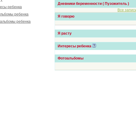
Дневники беременности ( Пузожитель )
есы ребенка
Все запис
льбомы ребенка
Я говорю
альбомы ребенка
Я расту
Интересы ребенка
Фотоальбомы