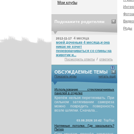
Мои клубы
Интер
Фотоа
Подскажите родителям
Видео
Роды
4 месяца
2012-11-17
моей доченьке 4 месяца,и она
никак не хочет
переворачиваться со спины на
животик и...
/
Посмотреть ответы
ответить
ОБСУЖДАЕМЫЕ ТЕМЫ
Показать игры
читать ещё
Использование стекломагниевых
панелей в отделке
Крепёж нельзя перетягивать. При
сильном затягивании самореза
можно повредить поверхность
возле шляпки. Сначала...
TopTop
03.08.2026 10:42
Натяжные потолки. Где заказывать?
Питер