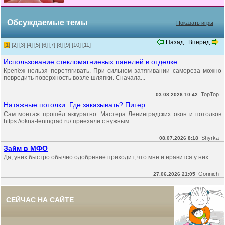
Обсуждаемые темы
Показать игры
Назад
Вперед
[1]
[2]
[3]
[4]
[5]
[6]
[7]
[8]
[9]
[10]
[11]
Использование стекломагниевых панелей в отделке
Крепёж нельзя перетягивать. При сильном затягивании самореза можно
повредить поверхность возле шляпки. Сначала...
TopTop
03.08.2026 10:42
Натяжные потолки. Где заказывать? Питер
Сам монтаж прошёл аккуратно. Мастера Ленинградских окон и потолков
https://okna-leningrad.ru/ приехали с нужным...
Shyrka
08.07.2026 8:18
Займ в МФО
Да, уних быстро обычно одобрение приходит, что мне и нравится у них...
Gorinich
27.06.2026 21:05
СЕЙЧАС НА САЙТЕ