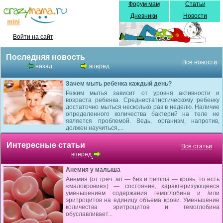
Форум мам
Статьи
Дневники
Новости
Войти на сайт
Последняя новость
Все новости
назад
вперед
Зачем мыть ребенка каждый день?
Режим мытья зависит от уровня активности и
возраста ребенка. Среднестатистическому ребенку
достаточно мыться несколько раз в неделю. Наличие
определенного количества бактерий на теле не
является проблемой. Ведь, организм, напротив,
должен научиться,...
Интересные статьи
Все статьи
вперед
Анемия у малыша
Анемия (от греч. an — без и hemma — кровь, то есть
«малокровие») — состояние, характеризующееся
умень­шением содержания гемоглобина и /или
эритроцитов на единицу объема крови. Уменьшение
количества эритроцитов и гемоглобина
обуславливает...