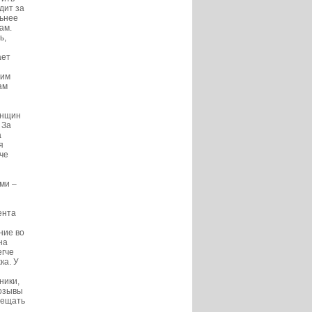
дит за
льнее
ам.
ь,
ает
щим
ам
енщин
 За
а
я
че
и
ми –
ента
ние во
на
егче
ка. У
ники,
позывы
сещать