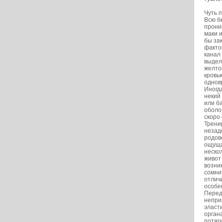
Чуть 
Всю б
прони
маки 
бы за
факто
канал
выдел
желто
кровь
однов
Иногд
некий
или б
оболо
скоро
Трени
незад
родов
ощуща
неско
живот
возни
сомни
отлич
особен
Перед
непри
эласт
орган
потяг