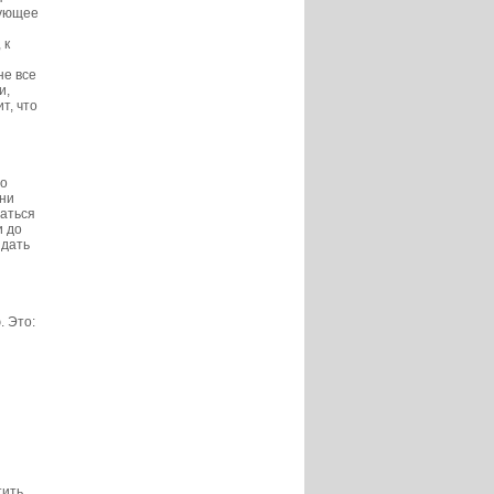
бующее
 к
не все
и,
т, что
ро
 ни
раться
и до
идать
. Это:
тить