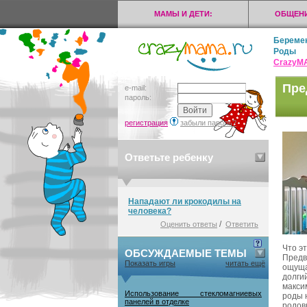
МАМЫ И ДЕТИ:
ОБЩЕНИ
Береме
Роды
CrazyМ
Пре
e-mail:
пароль:
регистрация
забыли пароль?
Ответьте ребенку
Нападают ли крокодилы на
человека?
/
Оценить ответы
Ответить
Что э
ОБСУЖДАЕМЫЕ ТЕМЫ
Предв
Показать игры
читать ещё
ощуща
долги
макси
Использование стекломагниевых
роды 
панелей в отделке
родов