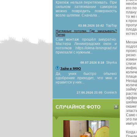
Крепёж нельзя перетягивать. При
необх
сильном затягивании самореза
его п
можно повредить поверхность
плану
возле шляпки. Сначала...
то же
к про
пропу
TopTop
03.08.2026 10:42
плода
Натяжные потолки. Где заказывать?
естес
Питер
Сам монтаж прошёл аккуратно.
Механ
Мастера Ленинградских окон и
подго
потолков https://okna-leningrad.ru/
проис
приехали с нужным...
резко
измен
Shyrka
08.07.2026 8:18
слизи
инфиц
Займ в МФО
колич
Да, уних быстро обычно
плаце
одобрение приходит, что мне и
Незад
нравится у них...
колич
займу
Gorinich
27.06.2026 21:05
растя
эффек
шейка
СЛУЧАЙНОЕ ФОТО
окаже
эласт
Само 
это п
импул
Когда
Предв