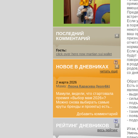
прямо
вмеша
Предв
встре
Если у
в пор
некот
ПОСЛЕДНИЙ
ваш о
КОММЕНТАРИЙ
призн
отчетл
норма
Гость:
Если у
click over here now martian sui wallet
будут
говор
в род
НОВОЕ В ДНЕВНИКАХ
родов
читать ещё
со дня
Обрат
2 марта 2026
Есть 
Мама:
Леона Карасева (leon4ik)
являю
Мамули, видели, что стартовала
- выд
премия «Выбор мам 2026»?
- сил
Можно снова выбирать самые
- под
круты бренды и проекты) есть...
- пов
- тахи
Добавить комментарий
- поя
- под
РЕЙТИНГ ДНЕВНИКОВ
Итак,
весь рейтинг
Умень
плано