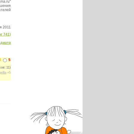
ma.ru"
ешения
ателей
я 2011
г 741)
диатр
4
5
ов: 11)
gellla
+5