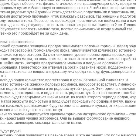
одимо будет обеспечить физиологическое и не травмирующее кроху продвиж
о родовым путям и благополучно появление на свет. Чтобы все это произошло
 ткани родовых путей должны стать достаточно податливыми и эластичными, 
 время достаточно прочными, чтоб избежать разрывов, таз женщины подготов
ходу головки и тела. Первое, что происходит – размягчается шейка матки и на
скать два пальца акушера, то есть становиться равным примерно 2 см. Головк
 спускается в полость малого таза, плотно прижимаясь ко входу в малый таз,
твенно это произойдет не за один день.
изм возникновения.
товкой организма женщины к родам занимаются половые гормоны, перед род
ходит перестройка гормонального фона, увеличивается количество эстрогено
 снижается прогестерон. За счет снижения уровня прогестерона происходит
ение тонуса
матки
, он повышается, готовясь к схваткам, изменяется выработ
 в шейке матки, которая предохраняла малыша и плодные оболочки от
ирования. Прогестерон же отвечал за рост и развитие крохи, поддержание
ества питательных веществ и доставку кислорода к плоду, функционирование
нты.
олго до родов количество прогестерона в крови беременной снижается, а
ество эстрогенов, женских половых гормонов, наоборот возрастает. Именно о
тся подготовкой женщины и ее родовых путей к родам. Эти гормоны отвечают
жимость, проходимость и податливость родовых путей, от них зависит, как бы
тивно будет раскрываться шейка матки. во время второго периода родов, ког
 матки раскрыта полностью и плод будет проходить по родовым путям, важн
тся насколько растяжимыми будут стенки влагалища и вульва, от их растяжим
ичности зависит длительность потуг.
начало родом инициируется уровнем гормонов материнского организма – схва
ики нарастания уровня эстрогенов. Они вызывают формирование нервного
ьса, заставляющего сокращаться станки матки.
 будут роды?
естники родов появляются в разное время, и это не значит, что роды начнутс