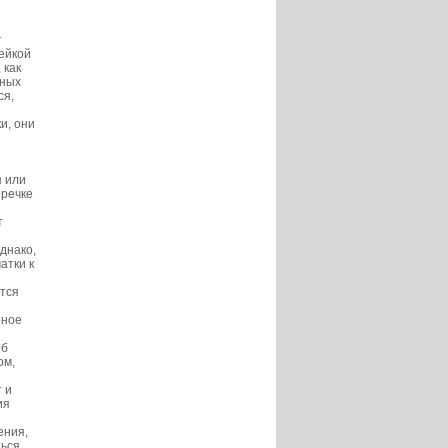
т
ейкой
 как
тных
ся,
и, они
я или
 речке
т
днако,
атки к
тся
и
рное
об
ом,
 и
ия
ения,
ться