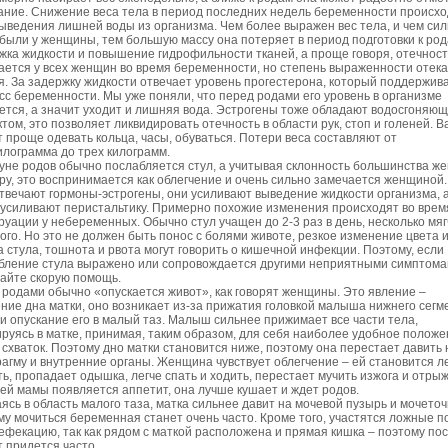
ание. Снижение веса тела в период последних недель беременности происхо
выведения лишней воды из организма. Чем более выражен вес тела, и чем си
 были у женщины, тем большую массу она потеряет в период подготовки к род
жка жидкости и повышение гидрофильности тканей, а проще говоря, отечност
ается у всех женщин во время беременности, но степень выраженности отека
я. За задержку жидкости отвечает уровень прогестерона, который поддержив
сс беременности. Мы уже поняли, что перед родами его уровень в организме
ется, а значит уходит и лишняя вода. Эстрогены тоже обладают водосгоняю
том, это позволяет ликвидировать отечность в области рук, стоп и голеней. В
т проще одевать кольца, часы, обуваться. Потери веса составляют от
илограмма до трех килограмм.
уне родов обычно послабляется стул, а учитывая склонность большинства ж
ору, это воспринимается как облегчение и очень сильно замечается женщиной.
отвечают гормоны-эстрогены, они усиливают выведение жидкости организма, 
 усиливают перистальтику. Примерно похожие изменения происходят во врем
руации у небеременных. Обычно стул учащен до 2-3 раз в день, несколько мяг
ого. Но это не должен быть понос с болями животе, резкое изменение цвета 
а стула, тошнота и рвота могут говорить о кишечной инфекции. Поэтому, если
бление стула выражено или сопровождается другими неприятными симптома
айте скорую помощь.
 родами обычно «опускается живот», как говорят женщины. Это явление –
ние дна матки, оно возникает из-за прижатия головкой малыша нижнего сегм
 и опускание его в малый таз. Малыш сильнее прижимает все части тела,
ируясь в матке, принимая, таким образом, для себя наиболее удобное положе
 схваток. Поэтому дно матки становится ниже, поэтому она перестает давить 
агму и внутренние органы. Женщина чувствует облегчение – ей становится л
ь, пропадает одышка, легче спать и ходить, перестает мучить изжога и отрыж
ей мамы появляется аппетит, она лучше кушает и ждет родов.
ясь в область малого таза, матка сильнее давит на мочевой пузырь и мочеточ
му мочиться беременная станет очень часто. Кроме того, участятся ложные 
дефекацию, так как рядом с маткой расположена и прямая кишка – поэтому по
т придется часто.