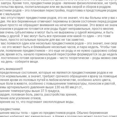
 завтра. Кроме того, предвестники родов - явление физиологическое, не тре
тельства врача, госпитализации или же вызова скорой и сборов в роддом.
естники родов – это плановая перестройка, подготовка к предстоящим родам,
че с малышом.
 вас отсутствуют предвестники родов, это не значит, что вы больны или у вас 
ядке. Не все беременные отмечают перемены в своем состоянии перед родам
орые просто не обращают внимания на нечеткие признаки. Это вовсе не значи
рганизм к родам не готовится или роды будет неправильные, просто многие
аки очень субъективны и могут быть не выражены у одной женщины, и быть
ивы у другой. У вас могут быть все признаки или какой-то один – это тоже
льно, просто остальные прошли для вас не так заметно.
 вас появился один или несколько предвестников родов – это значит, они ско
 – но это может быть и ближайшие несколько часов, и пара недель. Чтобы там
или, появление предвестников – это еще не роды и не нужно судорожно соби
дом, время есть. начало гормональной перестройки формируется за де недел
, постепенно готовя организм к родам – чисто теоретически – роды можно ож
 на день - соберите вещи.
ить внимание!!!
определенные состояния, которые не являются предвестниками родов и не
тся нормальными, а значит, требуют срочного обращения к врачу за помощью
еления крови из половых путей в любом количестве, особенно алого цвета,
ьные боли в животе, особенно с повышением температуры, поносом и рвотой,
ъемы артериального давления выше 130 на 80 мм.рт.ст.,
ышение температуры выше 37.5 градуса,
кардия, головная боль, рвота, расстройства зрения,
вление или усиление отеков,
озрение на то, что подтекают околоплодные воды.
 предвестники.
шение массы тела – один из предвестников родов. Обычно беременная
мерно набирает вес еженедельно, а ближе к родам она может радостно отме