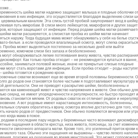
позже…
еременность шейка матки надежно защищает малыша и плодные оболочки о
кновения в них инфекции, это осуществляется благодаря выделению слизи ш
и цервикальным каналом. Эта слизь густой пробкой закупоривает вход в шейку,
клеивая путь микробам. В слизи много лейкоцитов, макрофагов и других защи
ров, которые защищают от инфекции. Перед родами шейка матки размягчает
 шейки матки расширяется, а слизистая пробка из шейки матки начинает
яться наружу. Тогда будущая мама может обнаруживать у себя на белье сгустк
вато-белые. а если проводился влагалищный осмотр, могут слегка окраситься
ю. Пробка может выделяться постепенно за несколько дней или выйти
ременно, комочком слизи без запаха и безболезненно.
а могут обнаруживаться легкие потягивания внизу живота, чувство распирани
 дискомфорт. Как только пробка отходит – не рекомендуется купаться в ванне,
ассейне, заниматься половой жизнью, иначе не прикрытые слизью плодные
чки могут стать воротами для инфекции. Если пробка отходит – роды наступя
 – шейка готовится к рождению крохи.
ровочные схватки возникают еще во время второй половины беременности. О
олго до родов они становятся более частыми я подготавливают мускулатуру м
ой деятельности. Они не приводят к раскрытию шейки, безболезненны и
ются как каменеющий живот и чувство напряжения в животе. Они обычно для
лько секунд, не имеют упорядоченности и регулярности, но быстро проходят 
 вновь становится мягким. От родовых схваток их отличает редкое и нерегуля
кновение. А вот родовые имеют нарастающую интенсивность, болезненны,
тельных случаях обратитесь к врачу, осмотра вполне достаточно для того, чт
ить начало родов от предвестников. Они обычно появляются вечером или утр
но когда мама в покое.
 родами в последние пару недель у беременных часто возникают дискомфорт
ятные ощущения в области крестца, низа живота, поясницы, за счет изменен
ичности связочного аппарата матки. Кроме того, это усиленный приток крови к
ам малого таза. Обычно эти ощущения не выражены – чувство легкого наполн
ивания, похожие на ощущения во время менструаций. Это может сопровожда