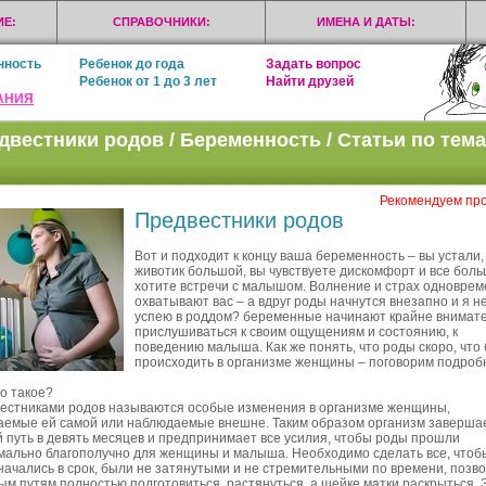
Е:
СПРАВОЧНИКИ:
ИМЕНА И ДАТЫ:
нность
Ребенок до года
Задать вопрос
Ребенок от 1 до 3 лет
Найти друзей
АНИЯ
двестники родов / Беременность / Статьи по тем
Рекомендуем про
Предвестники родов
Вот и подходит к концу ваша
беременность
– вы устали,
животик большой, вы чувствуете дискомфорт и все бол
хотите встречи с малышом. Волнение и страх одновре
охватывают вас – а вдруг роды начнутся внезапно и я н
успею в
роддом
? беременные начинают крайне внимат
прислушиваться к своим ощущениям и состоянию, к
поведению малыша. Как же понять, что роды скоро, что
происходить в организме женщины – поговорим подроб
то такое?
естниками родов называются особые изменения в организме женщины,
емые ей самой или наблюдаемые внешне. Таким образом организм заверша
й путь в девять месяцев и предпринимает все усилия, чтобы роды прошли
мально благополучно для женщины и малыша. Необходимо сделать все, чтоб
начались в срок, были не затянутыми и не стремительными по времени, позв
ым путям полностью подготовиться, растянуться, а шейке матки раскрыться. 