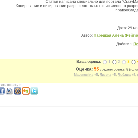
Статья написана специально для портала "CrazyMa
Копирование и цитирование разрешено только с письменного разр
правооблад
Дата: 29 ма
Автор:
Парецкая Алена (Рейтин
Добавил:
Пе
Ваша оценка:
1
2
3
Оценка:
55
средняя оценка:
5
(голос
,
,
,
MaLenochka
+5
Лисена
+5
Любаша
+5
ить ссылку в: