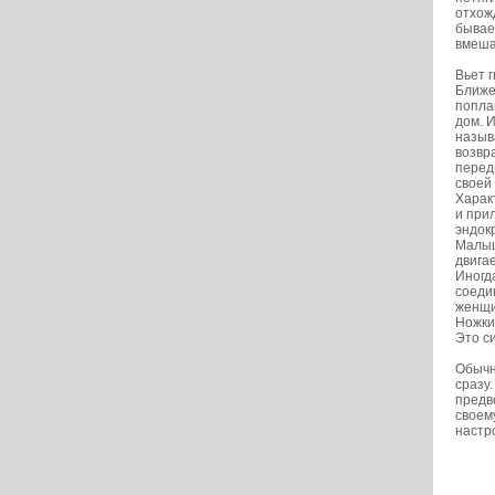
отхож
бывае
вмеша
Вьет 
Ближе
попла
дом. 
назыв
возвр
перед
своей
Харак
и при
эндок
Малыш
двига
Иногд
соеди
женщи
Ножки
Это с
Обычн
сразу.
предв
своем
настро