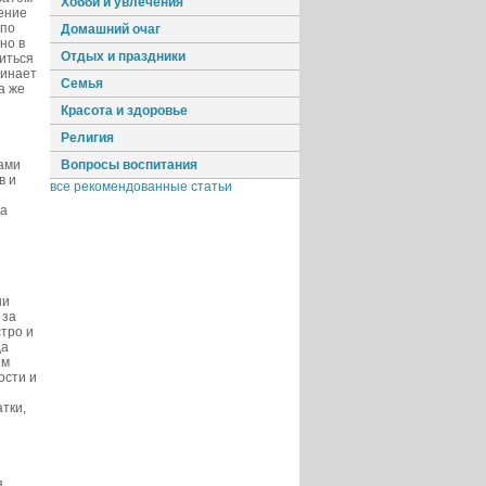
Хобби и увлечения
ение
 по
Домашний очаг
но в
Отдых и праздники
иться
чинает
Семья
а же
Красота и здоровье
Религия
ами
Вопросы воспитания
в и
все рекомендованные статьи
ка
ни
 за
стро и
да
ым
ости и
тки,
я