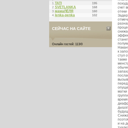
ТАТI
1.
195
похуд
SVETLANKA
2.
168
счет 
мамаЛЁЛЯ
3.
160
отеки
lenka-penka
4.
102
Задер
отмеч
разна
проце
СЕЙЧАС НА САЙТЕ
снижа
эффек
стане
полук
Онлайн гостей: 113/0
Накан
к зап
стул 
также
менст
обычн
запах
посла
вызыв
перед
опуще
матки
групп
время
диафр
дышат
будущ
Снижа
поэто
и на 
туале