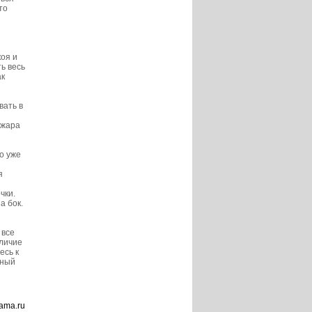
то
коя и
ь весь
ак
вать в
 жара
о уже
я
чки.
а бок.
 все
аличие
есь к
вный
ama.ru