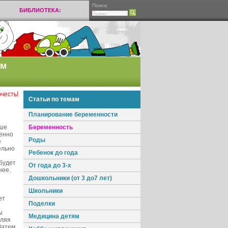
Поиск:
БИБЛИОТЕКА:
ам
честь!
Статьи по темам
Планирование беременности
ьше
Беременность
менно
Роды
е
ельно
Ребенок до года
 будет
От года до 3-х
нее.
Дошкольники (от 3 до7 лет)
Школьники
ет
Поделки
ы
Медицина детям
оляя
Затем