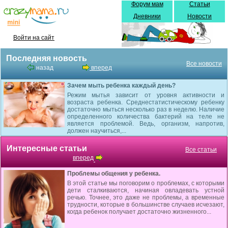
Форум мам
Статьи
Дневники
Новости
Войти на сайт
Последняя новость
Все новости
назад
вперед
Зачем мыть ребенка каждый день?
Режим мытья зависит от уровня активности и
возраста ребенка. Среднестатистическому ребенку
достаточно мыться несколько раз в неделю. Наличие
определенного количества бактерий на теле не
является проблемой. Ведь, организм, напротив,
должен научиться,...
Интересные статьи
Все статьи
вперед
Проблемы общения у ребенка.
В этой статье мы поговорим о проблемах, с которыми
дети сталкиваются, начиная овладевать устной
речью. Точнее, это даже не проблемы, а временные
трудности, которые в большинстве случаев исчезают,
когда ребенок получает достаточно жизненного...