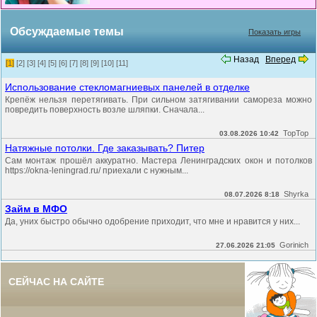
Обсуждаемые темы
Показать игры
Назад
Вперед
[1]
[2]
[3]
[4]
[5]
[6]
[7]
[8]
[9]
[10]
[11]
Использование стекломагниевых панелей в отделке
Крепёж нельзя перетягивать. При сильном затягивании самореза можно
повредить поверхность возле шляпки. Сначала...
TopTop
03.08.2026 10:42
Натяжные потолки. Где заказывать? Питер
Сам монтаж прошёл аккуратно. Мастера Ленинградских окон и потолков
https://okna-leningrad.ru/ приехали с нужным...
Shyrka
08.07.2026 8:18
Займ в МФО
Да, уних быстро обычно одобрение приходит, что мне и нравится у них...
Gorinich
27.06.2026 21:05
СЕЙЧАС НА САЙТЕ